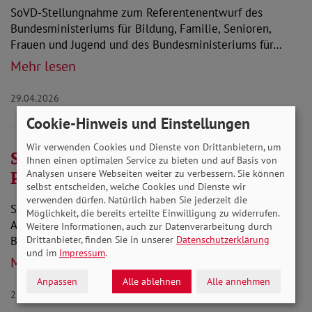
SoVD-Stellungnahme zum Referentenentwurf des
Bundesministeriums für Bildung, Familie, Senioren,
Frauen und Jugend und des Bundesministeriums für…
Mehr lesen
29.04.2026
Cookie-Hinweis und Einstellungen
Wir verwenden Cookies und Dienste von Drittanbietern, um
Stellungnahme zur Anhörung zum
Ihnen einen optimalen Service zu bieten und auf Basis von
Patientenrechtegesetz
Analysen unsere Webseiten weiter zu verbessern. Sie können
selbst entscheiden, welche Cookies und Dienste wir
verwenden dürfen. Natürlich haben Sie jederzeit die
SoVD-Stellungnahme anlässlich der öffentlichen
Möglichkeit, die bereits erteilte Einwilligung zu widerrufen.
Anhörung im Ausschuss für Gesundheit des Deutschen
Weitere Informationen, auch zur Datenverarbeitung durch
Bundestages am 25. März 2026 zu der Vorlage: Antrag…
Drittanbieter, finden Sie in unserer
Datenschutzerklärung
und im
Impressum
.
Mehr lesen
Anpassen
Alle ablehnen
Alle annehmen
28.04.2026
Gesundheit