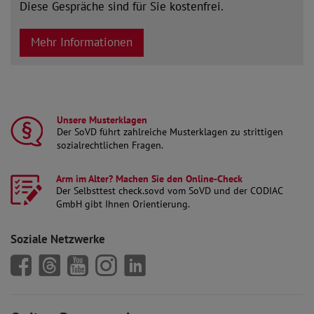
Diese Gespräche sind für Sie kostenfrei.
Mehr Informationen
Unsere Musterklagen
Der SoVD führt zahlreiche Musterklagen zu strittigen
sozialrechtlichen Fragen.
mehr lesen
Arm im Alter? Machen Sie den Online-Check
Der Selbsttest check.sovd vom SoVD und der CODIAC
GmbH gibt Ihnen Orientierung.
mehr lesen
Soziale Netzwerke
SoVD auf Facebook
SoVD auf Threads
SoVD auf Youtube
SoVD auf Instagram
SoVD auf LinkedIn