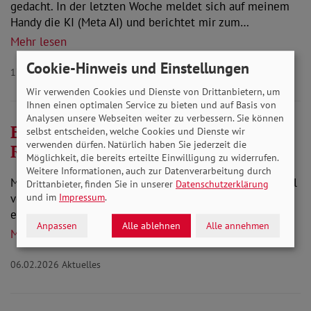
gedacht. In der letzten Woche meldet sich auf meinem
Handy die KI (Meta AI) und berichtet mir zum…
Mehr lesen
Cookie-Hinweis und Einstellungen
17.02.2026
Aktuelles
Wir verwenden Cookies und Dienste von Drittanbietern, um
Ihnen einen optimalen Service zu bieten und auf Basis von
Analysen unsere Webseiten weiter zu verbessern. Sie können
Ein Dach für alle - NDR
selbst entscheiden, welche Cookies und Dienste wir
verwenden dürfen. Natürlich haben Sie jederzeit die
Regionalprogramm
Möglichkeit, die bereits erteilte Einwilligung zu widerrufen.
Weitere Informationen, auch zur Datenverarbeitung durch
Manchmal ist es ein nur Moment (Manfred Krug), schnell
Drittanbieter, finden Sie in unserer
Datenschutzerklärung
vorüber aber einprägsam. In der letzte Januarwoche in
und im
Impressum
.
einem Beitrag des NDR -Fernsehen…
Anpassen
Alle ablehnen
Alle annehmen
Mehr lesen
06.02.2026
Aktuelles