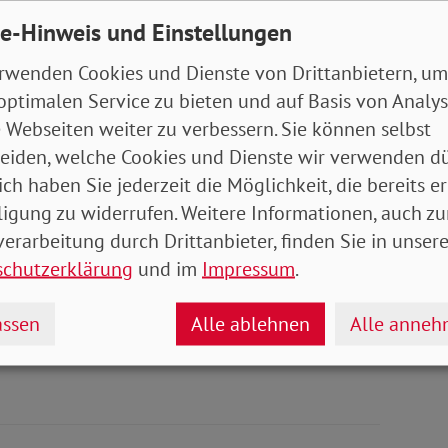
chen Anhörung im Ausschuss für Gesundheit des
e-Hinweis und Einstellungen
der Vorlage: Antrag…
rwenden Cookies und Dienste von Drittanbietern, um
1
optimalen Service zu bieten und auf Basis von Analy
 Webseiten weiter zu verbessern. Sie können selbst
eiden, welche Cookies und Dienste wir verwenden dü
ich haben Sie jederzeit die Möglichkeit, die bereits er
g des
ligung zu widerrufen. Weitere Informationen, auch zu
hts
erarbeitung durch Drittanbieter, finden Sie in unsere
schutzerklärung
und im
Impressum
.
hen Anhörung im Ausschuss für Recht und
u dem Gesetzentwurf der…
ssen
Alle ablehnen
Alle anne