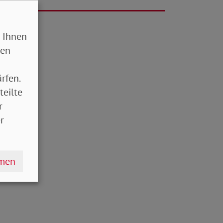
 Ihnen
sen
rfen.
teilte
r
r
hmen