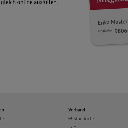
gleich online ausfüllen.
en
Verband
te
Standorte