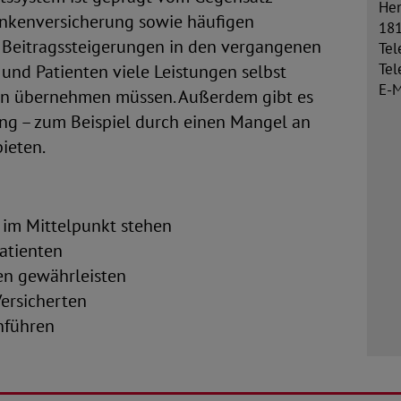
Hen
ankenversicherung sowie häufigen
181
z Beitragssteigerungen in den vergangenen
Tel
Tel
 und Patienten viele Leistungen selbst
E-M
en übernehmen müssen. Außerdem gibt es
g – zum Beispiel durch einen Mangel an
ieten.
 im Mittelpunkt stehen
atienten
en gewährleisten
Versicherten
nführen