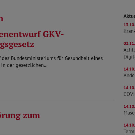
n
Aktue
13.10
Kran
tenentwurf GKV-
ngsgesetz
02.11
Achte
Digit
des Bundesministeriums für Gesundheit eines
e in der gesetzlichen…
14.10
Ände
14.10
COVI
14.10
örung zum
Mase
14.10
Term