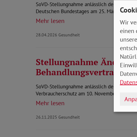
SoVD-Stellungnahme anlässlich der öffentli
Cooki
Deutschen Bundestages am 25. März 2026 zu 
Mehr lesen
Wir ve
einen 
28.04.2026
Gesundheit
unsere
entsch
Natürl
Stellungnahme Änderun
Einwil
Behandlungsvertragsrec
Datenv
Daten
SoVD-Stellungnahme anlässlich der öffentlic
Verbraucherschutz am 10. November 2025 z
Anpa
Mehr lesen
26.11.2025
Gesundheit