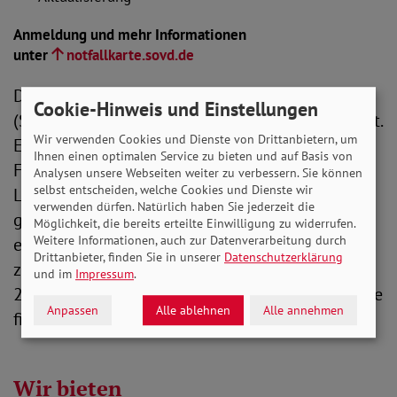
Anmeldung und mehr Informationen
unter
notfallkarte.sovd.de
Der aktuelle Beitrag für eine Mitgliedschaft
Cookie-Hinweis und Einstellungen
(Stand: November 2019) liegt bei 6,90 € / Monat.
Wir verwenden Cookies und Dienste von Drittanbietern, um
Es sind jedoch auch Partner- und
Ihnen einen optimalen Service zu bieten und auf Basis von
Familienbeiträge möglich und von
Analysen unsere Webseiten weiter zu verbessern. Sie können
selbst entscheiden, welche Cookies und Dienste wir
Landesverband zu Landesverband können
verwenden dürfen. Natürlich haben Sie jederzeit die
gegebenenfalls geringe Zusatzgebühren
Möglichkeit, die bereits erteilte Einwilligung zu widerrufen.
Weitere Informationen, auch zur Datenverarbeitung durch
entstehen. Daher erhalten Sie genaue Angaben
Drittanbieter, finden Sie in unserer
Datenschutzerklärung
zur Höhe Ihres persönlichen Beitrages in Schritt
und im
Impressum
.
2 des Mitgliedsantrages, den Sie
hier
auch online
Anpassen
Alle ablehnen
Alle annehmen
finden.
Wir bieten