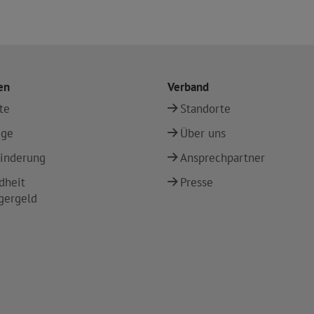
en
Verband
te
Standorte
ege
Über uns
inderung
Ansprechpartner
dheit
Presse
gergeld