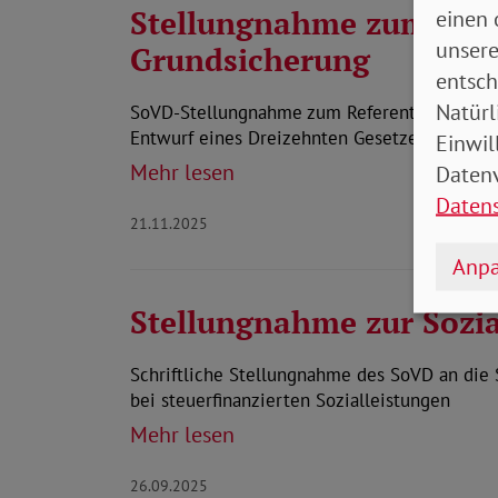
Stellungnahme zum Ref
einen 
unsere
Grundsicherung
entsch
Natürl
SoVD-Stellungnahme zum Referentenentwurf d
Entwurf eines Dreizehnten Gesetzes zur Än
Einwil
Mehr lesen
Datenv
Daten
21.11.2025
Anpa
Stellungnahme zur Sozia
Schriftliche Stellungnahme des SoVD an die
bei steuerfinanzierten Sozialleistungen
Mehr lesen
26.09.2025