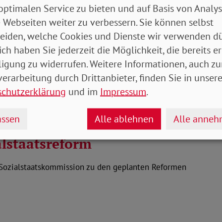
Coro
erentenentwurf
optimalen Service zu bieten und auf Basis von Analy
 Webseiten weiter zu verbessern. Sie können selbst
eiden, welche Cookies und Dienste wir verwenden dü
ich haben Sie jederzeit die Möglichkeit, die bereits er
es Bundesministeriums für Arbeit und Soziales:
1
derung des Zweiten…
ligung zu widerrufen. Weitere Informationen, auch zu
erarbeitung durch Drittanbieter, finden Sie in unsere
schutzerklärung
und im
Impressum
.
ssen
Alle ablehnen
Alle anne
lstaatsreform
 Sozialstaatskommission zu den geplanten Reformen