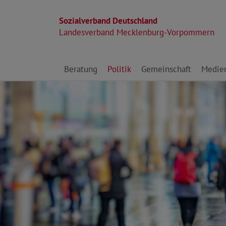
Sozialverband Deutschland
Landesverband Mecklenburg-Vorpommern
Direkt zu den Inhalten springen
Beratung
Politik
Gemeinschaft
Medie