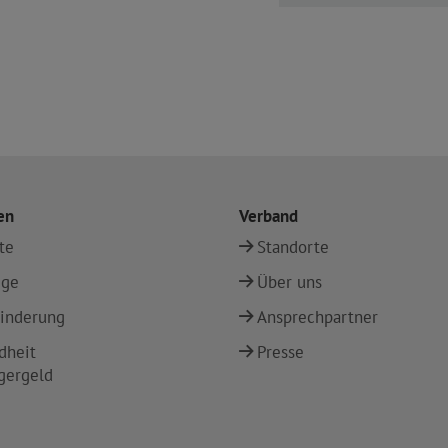
en
Verband
te
Standorte
ege
Über uns
inderung
Ansprechpartner
dheit
Presse
gergeld