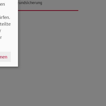
na-Krise: Grundsicherung
sen
rfen.
teilte
r
r
hmen