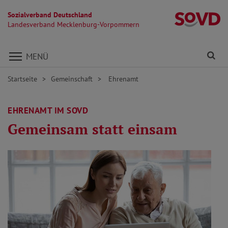
Sozialverband Deutschland
L
Landesverband Mecklenburg-Vorpommern
Direkt zu den Inhalten springen
Fi
MENÜ
Startseite
Gemeinschaft
Ehrenamt
EHRENAMT IM SOVD
Gemeinsam statt einsam