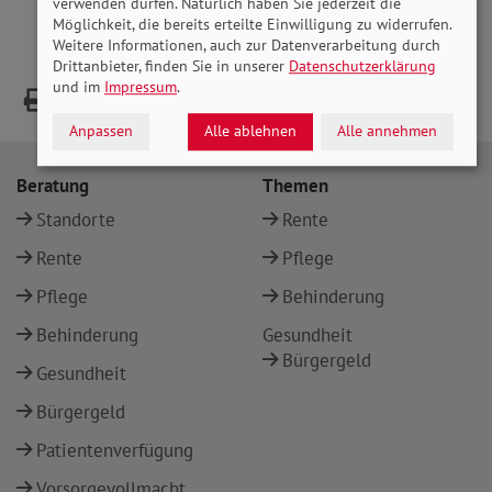
verwenden dürfen. Natürlich haben Sie jederzeit die
Möglichkeit, die bereits erteilte Einwilligung zu widerrufen.
Weitere Informationen, auch zur Datenverarbeitung durch
Drittanbieter, finden Sie in unserer
Datenschutzerklärung
und im
Impressum
.
Anpassen
Alle ablehnen
Alle annehmen
Beratung
Themen
Standorte
Rente
Rente
Pflege
Pflege
Behinderung
Behinderung
Gesundheit
Bürgergeld
Gesundheit
Bürgergeld
Patientenverfügung
Vorsorgevollmacht