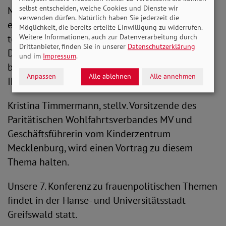
selbst entscheiden, welche Cookies und Dienste wir
Mecklenburg-Vorpommern lade ich Sie herzlich
verwenden dürfen. Natürlich haben Sie jederzeit die
ein, an unserer 7. Landesfrauenkonferenz
Möglichkeit, die bereits erteilte Einwilligung zu widerrufen.
Weitere Informationen, auch zur Datenverarbeitung durch
teilzunehmen und sich rege und intensiv an der
Drittanbieter, finden Sie in unserer
Datenschutzerklärung
Diskussion zum Thema " Kinder im Zentrum", zu
und im
Impressum
.
beteiligen. Ihre Ideen, Ihre Diskussionsbeiträge,
Anpassen
Alle ablehnen
Alle annehmen
Ihre Vorschläge sind uns sehr wichtig.
Kristina Timmermann, stellv. Vorsitzende des
Paritätischen Wohlfahrtsverbandes MV und
Geschäftsführerin vom Kinderzentrum
Mecklenburg, wird einen Vortrag zu diesem
Thema halten.
Unsere 7. Konferenz zu frauenpolitischen Themen
findet in der Hanse- und Universitätsstadt
Greifswald statt.