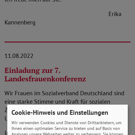
Erika
Kannenberg
11.08.2022
Einladung zur 7.
Landesfrauenkonferenz
Wir Frauen im Sozialverband Deutschland sind
eine starke Stimme und Kraft für sozialen
Zusammenhalt, solidarisches Handeln und
Cookie-Hinweis und Einstellungen
Umsetzung der Frauenrechte in Deutschland.
Wir verwenden Cookies und Dienste von Drittanbietern, um
Ihnen einen optimalen Service zu bieten und auf Basis von
Im Namen des Landesvorstandes des SoVD in
Analysen unsere Webseiten weiter zu verbessern. Sie können