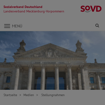
Sozialverband Deutschland
L
Landesverband Mecklenburg-Vorpommern
Direkt zu den Inhalten springen
Fi
MENÜ
Startseite
Medien
Stellungnahmen