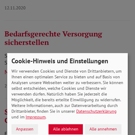
12.11.2020
Bedarfsgerechte Versorgung
sicherstellen
Stellungnahme zur Ausschussanhörung zum Thema
Cookie-Hinweis und Einstellungen
Sehhilfen für gesetzlich Versicherte
Mehr lesen
Wir verwenden Cookies und Dienste von Drittanbietern, um
Ihnen einen optimalen Service zu bieten und auf Basis von
Analysen unsere Webseiten weiter zu verbessern. Sie können
29.10.2020
selbst entscheiden, welche Cookies und Dienste wir
verwenden dürfen. Natürlich haben Sie jederzeit die
Möglichkeit, die bereits erteilte Einwilligung zu widerrufen.
Weitere Informationen, auch zur Datenverarbeitung durch
Stellungnahme Regelsätze in der
Drittanbieter, finden Sie in unserer
Datenschutzerklärung
und im
Impressum
.
Grundsicherung
Anpassen
Alle ablehnen
Alle annehmen
Entwurf eines Gesetzes zur Ermittlung von