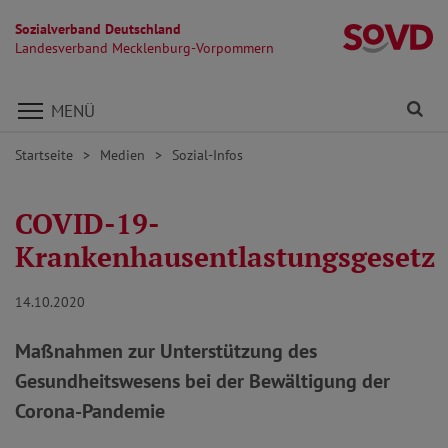
Sozialverband Deutschland
L
Landesverband Mecklenburg-Vorpommern
Direkt zu den Inhalten springen
Fi
MENÜ
Startseite
Medien
Sozial-Infos
COVID-19-
Krankenhausentlastungsgesetz
14.10.2020
Maßnahmen zur Unterstützung des
Gesundheitswesens bei der Bewältigung der
Corona-Pandemie