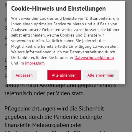
Personalausstattung abweichen.
Cookie-Hinweis und Einstellungen
Wir verwenden Cookies und Dienste von Drittanbietern, um
Pflegekassen wird zudem ein weiterer
Ihnen einen optimalen Service zu bieten und auf Basis von
Gestaltungsspielraum zur Vermeidung von
Analysen unsere Webseiten weiter zu verbessern. Sie können
selbst entscheiden, welche Cookies und Dienste wir
pflegerischen Versorgungslücken in der
verwenden dürfen. Natürlich haben Sie jederzeit die
häuslichen Versorgung eingeräumt.
Möglichkeit, die bereits erteilte Einwilligung zu widerrufen.
Weitere Informationen, auch zur Datenverarbeitung durch
Drittanbieter, finden Sie in unserer
Datenschutzerklärung
Um Infektionen zu vermeiden, finden
und im
Impressum
.
Begutachtungen der Medizinischen Dienste zum
Anpassen
Alle ablehnen
Alle annehmen
Pflegegrad befristet nicht mehr persönlich,
sondern nach Aktenlage und gegebenenfalls
telefonisch oder per Video statt.
Pflegeeinrichtungen wird die Sicherheit
gegeben, durch die Pandemie bedingte
finanzielle Mehrausgaben oder