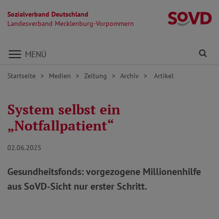
Sozialverband Deutschland
L
Landesverband Mecklenburg-Vorpommern
Direkt zu den Inhalten springen
Fi
MENÜ
Startseite
Medien
Zeitung
Archiv
Artikel
System selbst ein
„Notfallpatient“
02.06.2025
Gesundheitsfonds: vorgezogene Millionenhilfe
aus SoVD-Sicht nur erster Schritt.