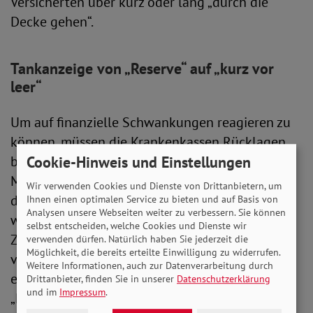
Versicherten über kurz oder lang „durch die
Decke gehen“.
Tankanzeige von „Reserve“ auf „kurz vor
leer“
Um auf finanzielle Schwankungen reagieren zu
können, müssen die Krankenkassen Rücklagen
Cookie-Hinweis und Einstellungen
bilden. Diese gesetzlich vorgesehene
Mindestreserve beträgt 20 Prozent einer
Wir verwenden Cookies und Dienste von Drittanbietern, um
durchschnittlichen Monatsausgabe. Gesammelt
Ihnen einen optimalen Service zu bieten und auf Basis von
Analysen unsere Webseiten weiter zu verbessern. Sie können
wird das Geld im Gesundheitsfonds, in den alle
selbst entscheiden, welche Cookies und Dienste wir
Zahlungen der Versicherten fließen, bevor sie
verwenden dürfen. Natürlich haben Sie jederzeit die
Möglichkeit, die bereits erteilte Einwilligung zu widerrufen.
von dort nach festgelegten Kriterien an die
Weitere Informationen, auch zur Datenverarbeitung durch
einzelnen Kassen gehen. Mit Blick auf diesen
Drittanbieter, finden Sie in unserer
Datenschutzerklärung
und im
Impressum
.
„Notgroschen“ schlug Pfeiffer jetzt Alarm. Die