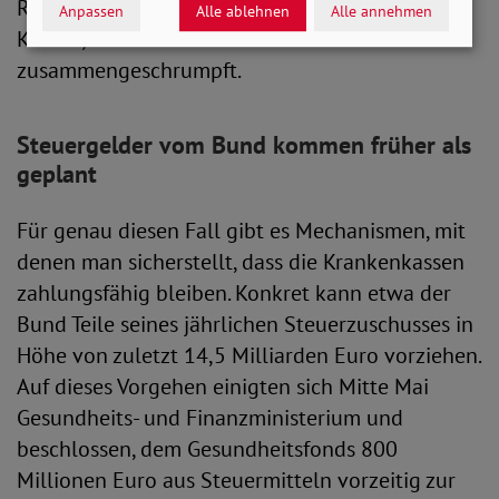
Reserve, so die Chefin des Spitzenverbandes der
Anpassen
Alle ablehnen
Alle annehmen
Kassen, sei auf sieben Prozent
zusammengeschrumpft.
Steuergelder vom Bund kommen früher als
geplant
Für genau diesen Fall gibt es Mechanismen, mit
denen man sicherstellt, dass die Krankenkassen
zahlungsfähig bleiben. Konkret kann etwa der
Bund Teile seines jährlichen Steuerzuschusses in
Höhe von zuletzt 14,5 Milliarden Euro vorziehen.
Auf dieses Vorgehen einigten sich Mitte Mai
Gesundheits- und Finanzministerium und
beschlossen, dem Gesundheitsfonds 800
Millionen Euro aus Steuermitteln vorzeitig zur