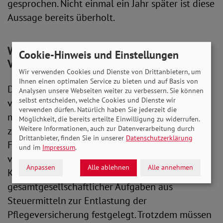
gesprochen. Nicht einmal ein Jahr später ist diese
Aussage bereits überholt.
Wird es teurer, zahlen das allein die
Cookie-Hinweis und Einstellungen
Versicherten
Wir verwenden Cookies und Dienste von Drittanbietern, um
Ihnen einen optimalen Service zu bieten und auf Basis von
Dabei mangelt es weniger an Erkenntnis als
Analysen unsere Webseiten weiter zu verbessern. Sie können
selbst entscheiden, welche Cookies und Dienste wir
vielmehr an der Umsetzung durch die
verwenden dürfen. Natürlich haben Sie jederzeit die
miteinander regierenden Parteien. Die haben
Möglichkeit, die bereits erteilte Einwilligung zu widerrufen.
Weitere Informationen, auch zur Datenverarbeitung durch
zwar eine grundlegende Struktur- und
Drittanbieter, finden Sie in unserer
Datenschutzerklärung
Finanzreform der Pflegeversicherung
und im
Impressum
.
versprochen und sich bereits im
Anpassen
Alle ablehnen
Alle annehmen
Koalitionsvertrag auf die Finanzierung
gesamtgesellschaftlicher Aufgaben aus
Steuermitteln zur Entlastung der
Pflegeversicherung festgelegt. Trotzdem müssen