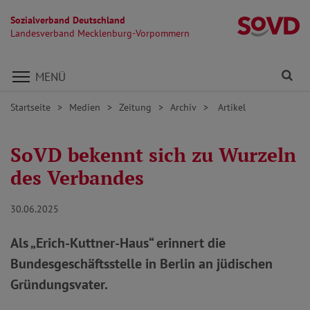
Sozialverband Deutschland
L
Landesverband Mecklenburg-Vorpommern
Direkt zu den Inhalten springen
Fi
MENÜ
Startseite
Medien
Zeitung
Archiv
Artikel
SoVD bekennt sich zu Wurzeln
des Verbandes
30.06.2025
Als „Erich-Kuttner-Haus“ erinnert die
Bundesgeschäftsstelle in Berlin an jüdischen
Gründungsvater.