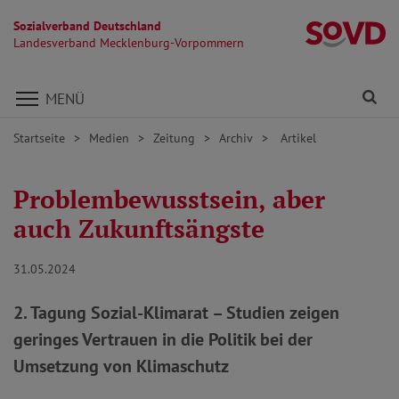
Sozialverband Deutschland
L
Landesverband Mecklenburg-Vorpommern
Direkt zu den Inhalten springen
Fi
MENÜ
Startseite
Medien
Zeitung
Archiv
Artikel
Problembewusstsein, aber
auch Zukunftsängste
31.05.2024
2. Tagung Sozial-Klimarat – Studien zeigen
geringes Vertrauen in die Politik bei der
Umsetzung von Klimaschutz