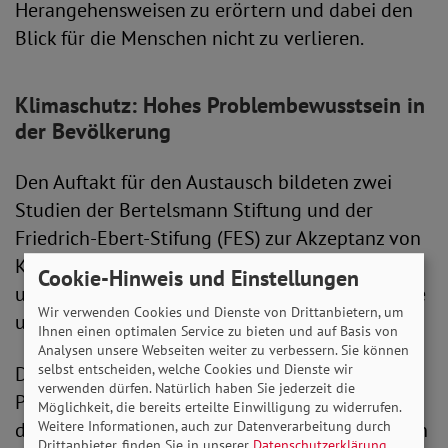
Herangehensweisen zu erörtern und dabei den
Blick für die Menschen nicht zu verlieren.
Klimaschutz: Hohes Problembewusstsein in
der Bevölkerung
Den Auftakt für den Austausch bildeten zwei
Studien der Bertelsmann Stiftung und der
Friedrich-Ebert-Stifung (FES) zur Akzeptanz von
Klimaschutz. Projektmanagerin Sara Holzmann
Cookie-Hinweis und Einstellungen
und Max Ostermayer, Referent für Klima, Energie
Wir verwenden Cookies und Dienste von Drittanbietern, um
und Umwelt (FES), trugen die Ergebnisse vor.
Ihnen einen optimalen Service zu bieten und auf Basis von
Analysen unsere Webseiten weiter zu verbessern. Sie können
selbst entscheiden, welche Cookies und Dienste wir
Demnach gibt es zunächst ein großes
verwenden dürfen. Natürlich haben Sie jederzeit die
Problembewusstsein: 76 Prozent der Befragten
Möglichkeit, die bereits erteilte Einwilligung zu widerrufen.
denken, dass der Klimawandel auch heute schon
Weitere Informationen, auch zur Datenverarbeitung durch
Drittanbieter, finden Sie in unserer
Datenschutzerklärung