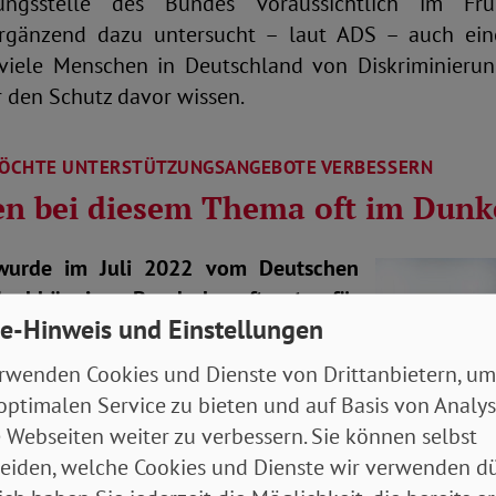
ierungsstelle des Bundes voraussichtlich im F
 Ergänzend dazu untersucht – laut ADS – auch ein
viele Menschen in Deutschland von Diskriminierun
r den Schutz davor wissen.
ÖCHTE UNTERSTÜTZUNGSANGEBOTE VERBESSERN
en bei diesem Thema oft im Dunk
wurde im Juli 2022 vom Deutschen
Unabhängigen Bundesbeauftragten für
e-Hinweis und Einstellungen
erung gewählt. Im Interview mit der
prach sie über die Hintergründe und
rwenden Cookies und Dienste von Drittanbietern, um
ang größten bundesweiten Umfrage zu
optimalen Service zu bieten und auf Basis von Analy
gen.
 Webseiten weiter zu verbessern. Sie können selbst
eiden, welche Cookies und Dienste wir verwenden dü
über Diskriminierung in Deutschland?