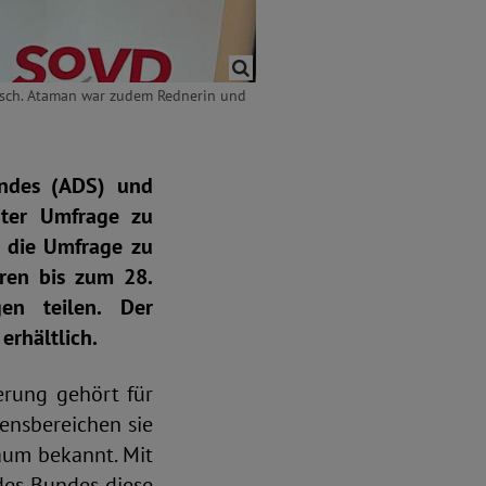
usch. Ataman war zudem Rednerin und
undes (ADS) und
ßter Umfrage zu
– die Umfrage zu
ren bis zum 28.
en teilen. Der
erhältlich.
erung gehört für
ensbereichen sie
kaum bekannt. Mit
des Bundes diese