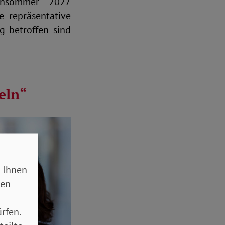
rühsommer 2027
e repräsentative
g betroffen sind
eln“
 Ihnen
sen
rfen.