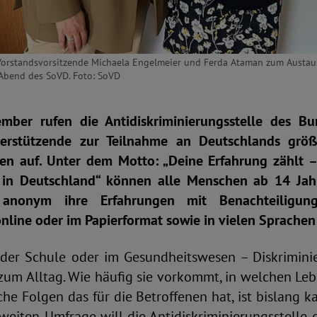
-Vorstandsvorsitzende Michaela Engelmeier und Ferda Ataman zum Austa
Abend des SoVD. Foto: SoVD
ember rufen die Antidiskriminierungsstelle des B
erstützende zur Teilnahme an Deutschlands grö
en auf. Unter dem Motto: „Deine Erfahrung zählt 
g in Deutschland“ können alle Menschen ab 14 Jah
anonym ihre Erfahrungen mit Benachteiligung
nline oder im Papierformat sowie in vielen Sprachen 
 der Schule oder im Gesundheitswesen – Diskrimini
zum Alltag. Wie häufig sie vorkommt, in welchen Leb
che Folgen das für die Betroffenen hat, ist bislang 
weiten Umfrage will die Antidiskriminierungsstelle 