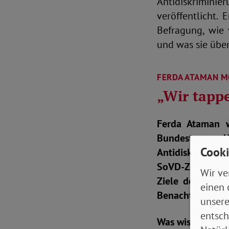
Antidiskrimin
veröffentlicht.
Befragung, wie 
und was sie übe
FERDA ATAMAN M
„Wir tapp
Ferda Ataman 
Bundestag zur 
Cooki
Antidiskrimini
SoVD-Zeitung s
Wir ve
Ziele der bisl
einen 
Benachteiligun
unsere
entsch
Was wissen wir 