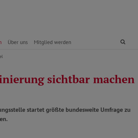
Find
n
Über uns
Mitglied werden
el
inierung sichtbar machen
rungsstelle startet größte bundesweite Umfrage zu
en.