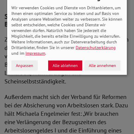
Wir verwenden Cookies und Dienste von Drittanbietern, um
Ihnen einen optimalen Service zu bieten und auf Basis von
SoVD: Sozialversicherungspflichtige
Analysen unsere Webseiten weiter zu verbessern. Sie können
Beschäftigung stärken
selbst entscheiden, welche Cookies und Dienste wir
verwenden dürfen. Natürlich haben Sie jederzeit die
Möglichkeit, die bereits erteilte Einwilligung zu widerrufen.
Zu den weiteren Forderungen des SoVD gehören
Weitere Informationen, auch zur Datenverarbeitung durch
die Stärkung der Tarifbindung, die Umwandlung
Drittanbieter, finden Sie in unserer
Datenschutzerklärung
und im
Impressum
.
von Minijobs in sozialversicherungspflichtige
Beschäftigung sowie die Eindämmung von
Anpassen
Alle ablehnen
Alle annehmen
Leiharbeit, Werkverträgen und
Scheinselbstständigkeit.
Außerdem macht sich der Verband für Reformen
bei der Absicherung von Arbeitslosen stark. Dazu
hält Michaela Engelmeier fest: „Wir brauchen
eine Verlängerung der Bezugszeiten des
Arbeitslosengeldes I und die Einführung eines