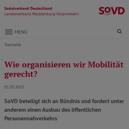
Sozialverband Deutschland
L
Landesverband Mecklenburg-Vorpommern
Direkt zu den Inhalten springen
Fi
MENÜ
Startseite
Wie organisieren wir Mobilität
gerecht?
01.05.2021
SoVD beteiligt sich an Bündnis und fordert unter
anderem einen Ausbau des öffentlichen
Personennahverkehrs