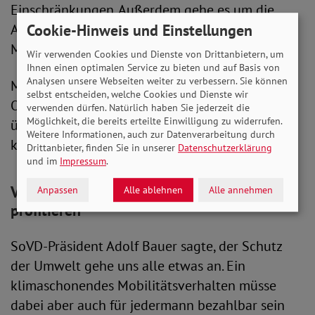
Einschränkungen. Außerdem gehe es um die
Arbeitnehmerinnen und Arbeitnehmer in der
Cookie-Hinweis und Einstellungen
Mobilitätswirtschaft.
Wir verwenden Cookies und Dienste von Drittanbietern, um
Ihnen einen optimalen Service zu bieten und auf Basis von
Analysen unsere Webseiten weiter zu verbessern. Sie können
Mit ihrem Bündnis wollen die beteiligten
selbst entscheiden, welche Cookies und Dienste wir
Organisationen den gesellschaftlichen Dialog
verwenden dürfen. Natürlich haben Sie jederzeit die
Möglichkeit, die bereits erteilte Einwilligung zu widerrufen.
über die Ausrichtung der Verkehrspolitik
Weitere Informationen, auch zur Datenverarbeitung durch
konstruktiv begleiten.
Drittanbieter, finden Sie in unserer
Datenschutzerklärung
und im
Impressum
.
Von einer Mobilitätswende müssen alle
Anpassen
Alle ablehnen
Alle annehmen
profitieren
SoVD-Präsident Adolf Bauer sagte, der Schutz
der Umwelt gehe uns alle etwas an. Ein
klimaschonendes Mobilitätsverhalten müsse
dabei aber auch für jedermann bezahlbar sein