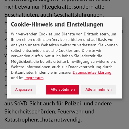
nicht etwa nur Pflegekräfte, sondern alle
Beschäftigten, auch Geschäftsführungen,
Hausmeister, Küchen- und Reinigungspersonal.
Cookie-Hinweis und Einstellungen
Der SoVD-Präsident ergänzt: „Auch der Sorge vor
Wir verwenden Cookies und Dienste von Drittanbietern, um
zahlreichen Berufsausstiegen, gerade von
Ihnen einen optimalen Service zu bieten und auf Basis von
Analysen unsere Webseiten weiter zu verbessern. Sie können
Berufsgruppen mit akutem Personalnotstand,
selbst entscheiden, welche Cookies und Dienste wir
würde so Rechnung getragen. Denn ohne eine
verwenden dürfen. Natürlich haben Sie jederzeit die
Möglichkeit, die bereits erteilte Einwilligung zu widerrufen.
solche Impfpflicht droht eine Verschärfung der
Weitere Informationen, auch zur Datenverarbeitung durch
Pandemie, wodurch ebenfalls bei steigender
Drittanbieter, finden Sie in unserer
Datenschutzerklärung
und im
Impressum
.
Überlastung ein Ausstieg aus dem Beruf droht.
Das gilt auch für die professionelle Pflege im
Anpassen
Alle ablehnen
Alle annehmen
häuslichen Bereich.“ Eine Impfpflicht erscheint
aus SoVD-Sicht auch für Polizei- und andere
Sicherheitsbehörden, Feuerwehr und
Katastrophenschutz notwendig.