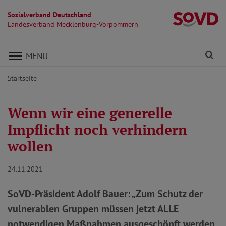
Sozialverband Deutschland
L
Landesverband Mecklenburg-Vorpommern
Direkt zu den Inhalten springen
Fi
MENÜ
Startseite
Wenn wir eine generelle
Impflicht noch verhindern
wollen
24.11.2021
SoVD-Präsident Adolf Bauer: „Zum Schutz der
vulnerablen Gruppen müssen jetzt ALLE
notwendigen Maßnahmen ausgeschöpft werden