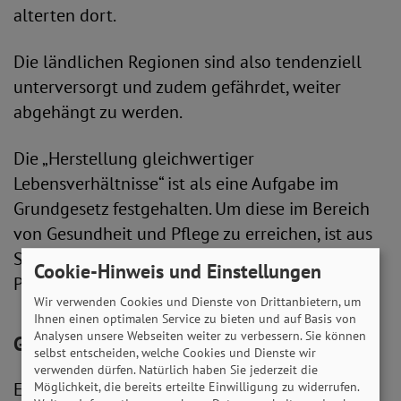
alterten dort.
Die ländlichen Regionen sind also tendenziell
unterversorgt und zudem gefährdet, weiter
abgehängt zu werden.
Die „Herstellung gleichwertiger
Lebensverhältnisse“ ist als eine Aufgabe im
Grundgesetz festgehalten. Um diese im Bereich
von Gesundheit und Pflege zu erreichen, ist aus
Sicht des SoVD eine stärkere
Cookie-Hinweis und Einstellungen
Patientenorientierung nötig.
Wir verwenden Cookies und Dienste von Drittanbietern, um
Ihnen einen optimalen Service zu bieten und auf Basis von
Analysen unsere Webseiten weiter zu verbessern. Sie können
Gleichmäßige Versorgung sichern
selbst entscheiden, welche Cookies und Dienste wir
verwenden dürfen. Natürlich haben Sie jederzeit die
Eine Patientenorientierung, wie sie der SoVD
Möglichkeit, die bereits erteilte Einwilligung zu widerrufen.