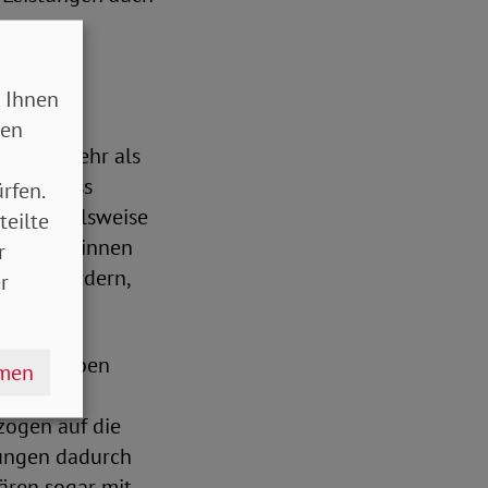
 Ihnen
sen
ringer mehr als
 aus, dass
rfen.
– beispielsweise
teilte
Anhänger*innen
r
en einfordern,
r
alle Gruppen
hmen
tliche
zogen auf die
tungen dadurch
ären sogar mit