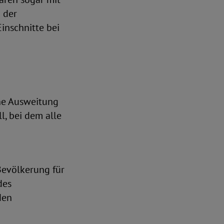
i der
inschnitte bei
ine Ausweitung
l, bei dem alle
Bevölkerung für
des
den