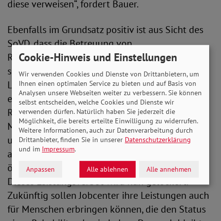
diese verweisen“, fordert Bauer.
Ebenfalls im Grundsatz positiv ist aus Sicht des
SoVD, dass die Betreuung von
Cookie-Hinweis und Einstellungen
Rehabilitand*innen nach SGB II besser werden
soll. Bisher galt, dass allgemeine und besondere
Wir verwenden Cookies und Dienste von Drittanbietern, um
Leistungen zur Teilhabe am Arbeitsleben nur
Ihnen einen optimalen Service zu bieten und auf Basis von
Analysen unsere Webseiten weiter zu verbessern. Sie können
erbracht werden dürfen, wenn nicht ein anderer
selbst entscheiden, welche Cookies und Dienste wir
Reha-Träger im Sinne des SGB IX zuständig ist.
verwenden dürfen. Natürlich haben Sie jederzeit die
Möglichkeit, die bereits erteilte Einwilligung zu widerrufen.
Menschen, die ihre Reha
Weitere Informationen, auch zur Datenverarbeitung durch
und Wiedereingliederung noch nicht
Drittanbieter, finden Sie in unserer
Datenschutzerklärung
und im
Impressum
.
abgeschlossen hatten, durften somit auch keine
öffentlich geförderte Beschäftigung erhalten.
Anpassen
Alle ablehnen
Alle annehmen
Dieses Leistungsverbot wird nun gelockert.
Zukünftig sollen Jobcenter ihre Leistungen auch
für Menschen erbringen können, die den Status