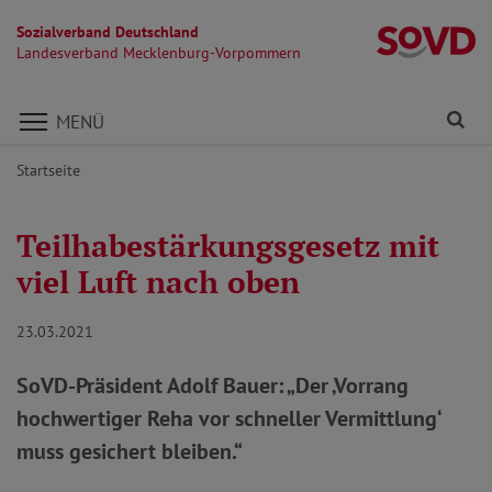
Sozialverband Deutschland
L
Landesverband Mecklenburg-Vorpommern
Direkt zu den Inhalten springen
Fi
MENÜ
Startseite
Teilhabestärkungsgesetz mit
viel Luft nach oben
23.03.2021
SoVD-Präsident Adolf Bauer: „Der ‚Vorrang
hochwertiger Reha vor schneller Vermittlung‘
muss gesichert bleiben.“