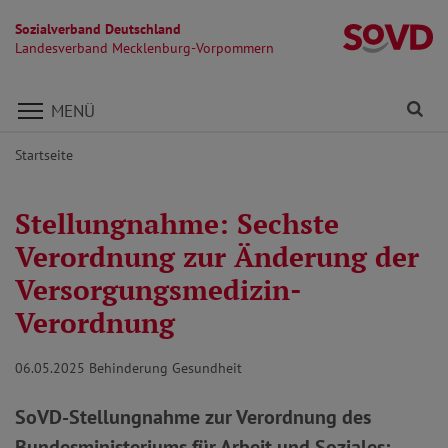
Sozialverband Deutschland
L
Landesverband Mecklenburg-Vorpommern
Direkt zu den Inhalten springen
Fi
MENÜ
Startseite
Stellungnahme: Sechste
Verordnung zur Änderung der
Versorgungsmedizin-
Verordnung
06.05.2025
Behinderung Gesundheit
SoVD-Stellungnahme zur Verordnung des
Bundesministeriums für Arbeit und Soziales: