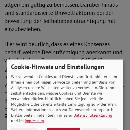
allgemein gültig zu bemessen. Darüber hinaus
sind standardisierte Umweltfaktoren bei der
Bewertung der Teilhabebeeinträchtigung mit
einzubeziehen.
Hier wird deutlich, dass es eines Konsenses
bedarf, welche Beeinträchtigung anerkannt und
wie sie bei der Bemessung des GdB/GdS
Cookie-Hinweis und Einstellungen
gewichtet werden soll. Daher ist es wichtig, dass
multidisziplinäre Expert*innen zu Rate gezogen
Wir verwenden Cookies und Dienste von Drittanbietern, um
Ihnen einen optimalen Service zu bieten und auf Basis von
werden. Es wird ausdrücklich begrüßt, dass nicht
Analysen unsere Webseiten weiter zu verbessern. Sie können
nur Ärztinnen und Ärzte, sondern auch
selbst entscheiden, welche Cookies und Dienste wir
verwenden dürfen. Natürlich haben Sie jederzeit die
Behindertenverbände und ihre Vertreter*innen
Möglichkeit, die bereits erteilte Einwilligung zu widerrufen.
bei den Beratungen über die Anpassungen der
Weitere Informationen, auch zur Datenverarbeitung durch
Drittanbieter, finden Sie in unserer
Datenschutzerklärung
ÄndV einbezogen werden.
und im
Impressum
.