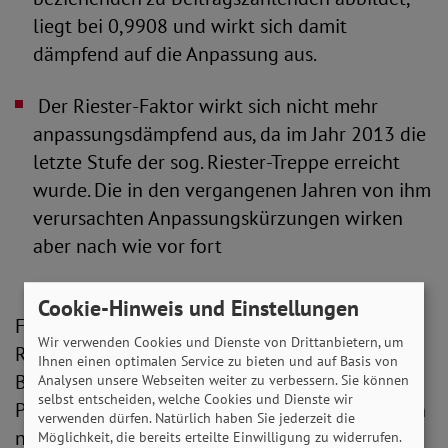
liegt bei 0,9908 und wirkt sich damit
dämpfend auf die Anpassung aus.
 Der Riester-Faktor wirkt sich nicht mehr
anpassungsdämpfend aus, da im Jahr 2013 die
letzte Stufe der sog. Riester-Treppe erreicht
wurde. Die in den vergangenen Jahren von ihm
verursachten Anpassungskürzungen wirken
aber nach wie vor fort
Cookie-Hinweis und Einstellungen
Für das Jahr 2021 ergeben die dem
Wir verwenden Cookies und Dienste von Drittanbietern, um
Referentenentwurf zugrundeliegenden
Ihnen einen optimalen Service zu bieten und auf Basis von
Berechnungen ein Rentenniveau von 49,37
Analysen unsere Webseiten weiter zu verbessern. Sie können
selbst entscheiden, welche Cookies und Dienste wir
Prozent. Die Niveauschutzklausel muss demnach
verwenden dürfen. Natürlich haben Sie jederzeit die
nicht zur Anwendung kommen.
Möglichkeit, die bereits erteilte Einwilligung zu widerrufen.