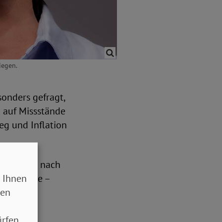
iegen.
sonders gefragt,
d auf Missstände
eg und Inflation
urück und nach
 Ihnen
hen konnte –
sen
eld.
rfen.