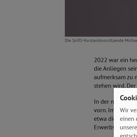
Die SoVD-Vorstandsvorsitzende Michael
2022 war ein her
die Anliegen sei
aufmerksam zu m
stehen wird. Der
Cooki
In der neuesten
Wir ve
vorn. Im Gespräc
einen 
etwa die Energi
unsere
Erwerbsminderu
entsch