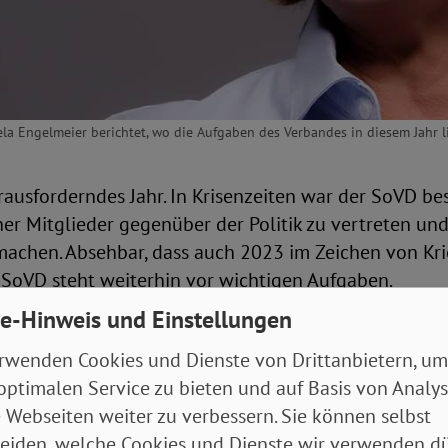
a Engelmeier berichtet, wo die Aufgaben des Verbandes in diesem Jahr l
ausforderndes Jahr. In Krisenzeiten war der SoVD be
ner Mitglieder gegenüber der Politik zu vertreten un
achen. Absehbar, dass auch 2023 im Zeichen von Kri
 SoVD steht weiterhin vor wichtigen Aufgaben.
e-Hinweis und Einstellungen
 Ausgabe von Engelmeier live geht es um den Blick z
rwenden Cookies und Dienste von Drittanbietern, um
h geht es darum, was der SoVD bei der Politik erreic
optimalen Service zu bieten und auf Basis von Analy
epauschale für Rentner*innen, die Erhöhung der
 Webseiten weiter zu verbessern. Sie können selbst
ngsrenten im Bestand und höhere Sätze beim Wohng
eiden, welche Cookies und Dienste wir verwenden dü