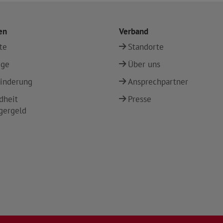
en
Verband
te
Standorte
ege
Über uns
inderung
Ansprechpartner
dheit
Presse
gergeld