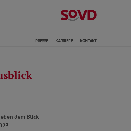
Landesverband
en
PRESSE
KARRIERE
KONTAKT
usblick
Neben dem Blick
023.