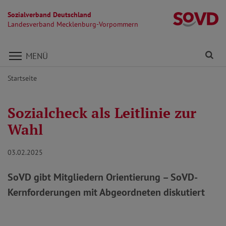
Sozialverband Deutschland
L
Landesverband Mecklenburg-Vorpommern
Direkt zu den Inhalten springen
Fi
MENÜ
Startseite
Sozialcheck als Leitlinie zur
Wahl
03.02.2025
SoVD gibt Mitgliedern Orientierung – SoVD-
Kernforderungen mit Abgeordneten diskutiert