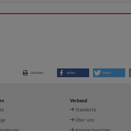
drucken
teilen
tweet
en
Verband
te
Standorte
ege
Über uns
inderung
Ansprechpartner