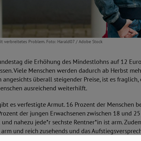
it verbreitetes Problem. Foto: Harald07 / Adobe Stock
undestag die Erhöhung des Mindestlohns auf 12 Eur
ssen. Viele Menschen werden dadurch ab Herbst meh
ngesichts überall steigender Preise, ist es fraglich,
nschen ausreichend weiterhilft.
ibt es verfestigte Armut. 16 Prozent der Menschen be
Prozent der jungen Erwachsenen zwischen 18 und 25 
 und nahezu jede*r sechste Rentner*in ist arm. Zude
 arm und reich zusehends und das Aufstiegsversprec
erscheint für viele nicht mehr glaubhaft.