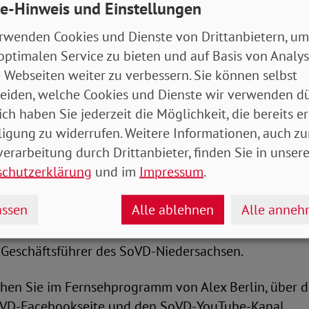
e-Hinweis und Einstellungen
rwenden Cookies und Dienste von Drittanbietern, um
 Beschämendes Ausmaß von Armut
optimalen Service zu bieten und auf Basis von Analy
 Webseiten weiter zu verbessern. Sie können selbst
chkeit, arm zu bleiben steigt. Dass fast drei Millione
eiden, welche Cookies und Dienste wir verwenden dü
hsen müssen, ist beschämend und ein Skandal“, stell
ich haben Sie jederzeit die Möglichkeit, die bereits er
ligung zu widerrufen. Weitere Informationen, auch zu
erarbeitung durch Drittanbieter, finden Sie in unsere
klungen geht es bei der nächsten Ausgabe von SoVD.T
schutzerklärung
und im
Impressum
.
usgewiesen Experten. An der Diskussion beteiligen si
 des Sachverständigenrates und einer der fünf „Wirtsc
ssen
Alle ablehnen
Alle anne
hafts-Podcaster Wolfgang M. Schmitt („Wohlstand für
chautor und Finanz- und Wirtschaftsinfluencer Mauri
r Geschäftsführer des SoVD-Niedersachsen.
sehen Sie im Fernsehprogramm von Alex Berlin, über
oVD-Facebookseite und den SoVD-YouTube-Kanal.