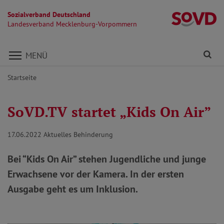
Sozialverband Deutschland
L
Landesverband Mecklenburg-Vorpommern
Direkt zu den Inhalten springen
Fi
MENÜ
Startseite
SoVD.TV startet „Kids On Air”
17.06.2022
Aktuelles Behinderung
Bei “Kids On Air” stehen Jugendliche und junge
Erwachsene vor der Kamera. In der ersten
Ausgabe geht es um Inklusion.