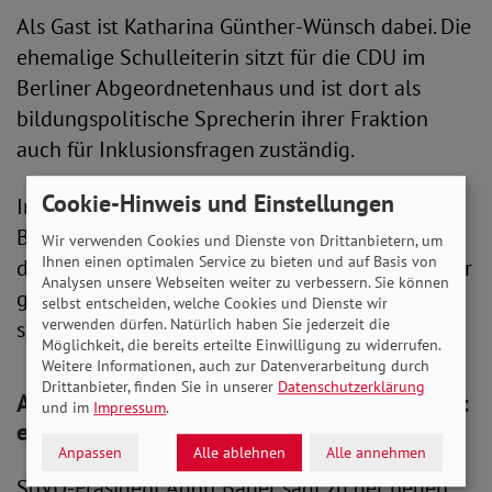
Als Gast ist Katharina Günther-Wünsch dabei. Die
ehemalige Schulleiterin sitzt für die CDU im
Berliner Abgeordnetenhaus und ist dort als
bildungspolitische Sprecherin ihrer Fraktion
auch für Inklusionsfragen zuständig.
Cookie-Hinweis und Einstellungen
In der Sendung wird es außerdem einen News-
Block geben, präsentiert von Leah Ramirez (14),
Wir verwenden Cookies und Dienste von Drittanbietern, um
Ihnen einen optimalen Service zu bieten und auf Basis von
die erst seit zwei Jahren in Deutschland lebt. Hier
Analysen unsere Webseiten weiter zu verbessern. Sie können
gibt es Inklusionsnachrichten, aufbereitet
selbst entscheiden, welche Cookies und Dienste wir
verwenden dürfen. Natürlich haben Sie jederzeit die
speziell für Kinder und Jugendliche.
Möglichkeit, die bereits erteilte Einwilligung zu widerrufen.
Weitere Informationen, auch zur Datenverarbeitung durch
Drittanbieter, finden Sie in unserer
Datenschutzerklärung
Adolf Bauer: Junge Menschen zu Solidarität
und im
Impressum
.
ermutigen
Anpassen
Alle ablehnen
Alle annehmen
SoVD-Präsident Adolf Bauer sagt zu der neuen