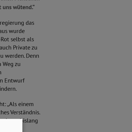
ht uns wütend.“
regierung das
raus wurde
Rot selbst als
auch Private zu
 zu werden. Denn
n Weg zu
n
en Entwurf
indern.
ht: „Als einem
hes Verständnis.
 ist es bislang
chlag ins