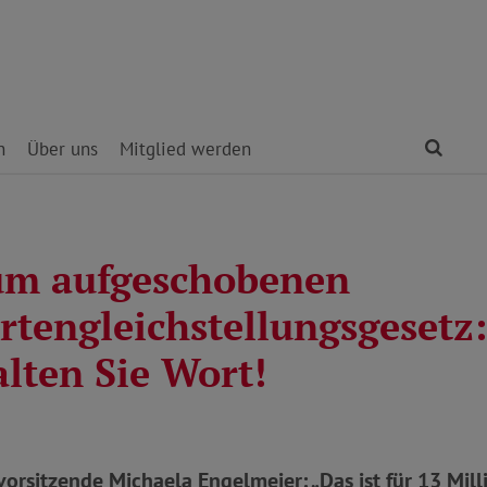
Find
n
Über uns
Mitglied werden
m aufgeschobenen
rtengleichstellungsgesetz:
lten Sie Wort!
orsitzende Michaela Engelmeier: „Das ist für 13 Mi