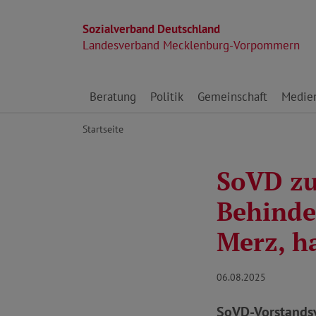
Sozialverband Deutschland
Landesverband Mecklenburg-Vorpommern
Direkt zu den Inhalten springen
Beratung
Politik
Gemeinschaft
Medie
Startseite
SoVD zu
Behinde
Merz, ha
06.08.2025
SoVD-Vorstandsv