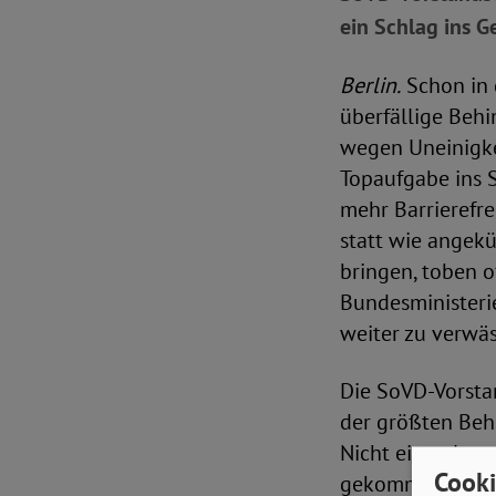
ein Schlag ins G
Berlin.
Schon in 
überfällige Beh
wegen Uneinigkei
Topaufgabe ins 
mehr Barrierefre
statt wie angek
bringen, toben 
Bundesministeri
weiter zu verwäs
Die SoVD-Vorstan
der größten Behi
Nicht einmal zu
Cooki
gekommen. Das i