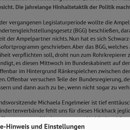
esicht. Die jahrelange Hinhaltetaktik der Politik mac
der vergangenen Legislaturperiode wollte die Ampel
indertengleichstellungsgesetz (BGG) beschließen, da
t der Ampelpartner nichts. Nun hat es sich Schwarz-
Sofortprogramm geschrieben. Aber das BGG, welches 
iheit verpflichten soll, droht nun zum Rohrkrepierer
ündigt, es diesen Mittwoch im Bundeskabinett auf de
offenbar im Hintergrund Ränkespielchen zwischen de
en. Offenbar versuchen Teile der Bundesregierung, d
sern und dann auch zu be-, wenn nicht sogar zu verh
dsvorsitzende Michaela Engelmeier ist tief enttäusc
ndertenverbände fehlt uns für dieses Hickhack jeglic
r für vergangene Woche erwarteten Verbändeanhörung
e-Hinweis und Einstellungen
st für 13 Millionen Menschen mit Behinderung ein S