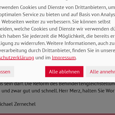
hr noch: von einem gut gemachten Behindertengleich
rwenden Cookies und Dienste von Drittanbietern, um
h auch Millionen Ältere und Familien mit Kindern pro
optimalen Service zu bieten und auf Basis von Analy
ne herbe Enttäuschung, weil sie seit langem auf mehr B
 Webseiten weiter zu verbessern. Sie können selbst
Teilhabemöglichkeiten hoffen."
eiden, welche Cookies und Dienste wir verwenden dü
ich haben Sie jederzeit die Möglichkeit, die bereits er
enen geht es um existenzielle Fragen, wie unabhängig
ligung zu widerrufen. Weitere Informationen, auch zu
in Amt gehen zu können. Daher mahnt Michaela Enge
erarbeitung durch Drittanbieter, finden Sie in unsere
ffenen zu vertrösten und damit zu ignorieren, lässt d
schutzerklärung
und im
Impressum
.
at nicht größer werden Die Belange von Menschen m
 herausfordernden Zeiten nicht vergessen werden, si
ssen
Alle ablehnen
Alle anne
 ‚Nice to Have‘. Für den SoVD ist klar, dass Barrierefr
s sein darf. Die Reform des Behindertengleichstellu
nd zwar gut und schnell. Herr Merz, halten Sie Wor
-Michael Zernechel