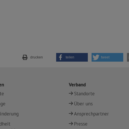
drucken
teilen
tweet
en
Verband
te
Standorte
ege
Über uns
inderung
Ansprechpartner
dheit
Presse