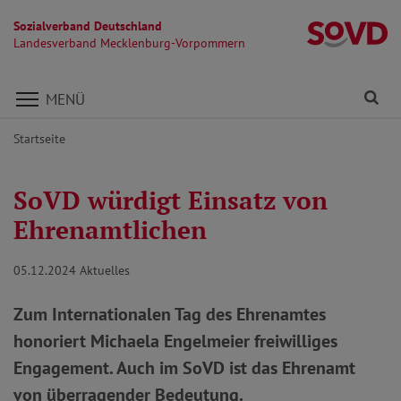
Sozialverband Deutschland
L
Landesverband Mecklenburg-Vorpommern
Direkt zu den Inhalten springen
Fi
MENÜ
Startseite
SoVD würdigt Einsatz von
Ehrenamtlichen
05.12.2024
Aktuelles
Zum Internationalen Tag des Ehrenamtes
honoriert Michaela Engelmeier freiwilliges
Engagement. Auch im SoVD ist das Ehrenamt
von überragender Bedeutung.