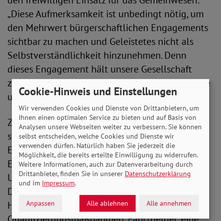
den freiwilligen Einsatz für das Gemeinwesen:
„Diese Aufmerksamkeit ist unbedingt nötig, um
den Mehrwert bürgerschaftlichen Engagements
sichtbar zu machen und Geleistetes nicht als
Selbstverständlichkeit hinzunehmen. Denn
dieses Engagement hält unsere Gesellschaft
zusammen - ohne ehrenamtlich Engagierte wäre
Cookie-Hinweis und Einstellungen
unsere Gesellschaft um vieles ärmer.“
Wir verwenden Cookies und Dienste von Drittanbietern, um
Ihnen einen optimalen Service zu bieten und auf Basis von
Zugleich fordert sie, ihren Einsatz nicht als
Analysen unsere Webseiten weiter zu verbessern. Sie können
selbstverständlich anzusehen und ehrenamtlich
selbst entscheiden, welche Cookies und Dienste wir
verwenden dürfen. Natürlich haben Sie jederzeit die
Engagierten gute Strukturen zu bieten. „Das
Möglichkeit, die bereits erteilte Einwilligung zu widerrufen.
Ehrenamt braucht allerdings auch selbst
Weitere Informationen, auch zur Datenverarbeitung durch
Drittanbieter, finden Sie in unserer
Datenschutzerklärung
Unterstützung und ermöglichende Strukturen.
und im
Impressum
.
Dazu gehören auch eine Unfall- und
Anpassen
Alle ablehnen
Alle annehmen
Haftpflichtversicherung,
Qualifizierungsmaßnahmen, Fahrtgelder, eine