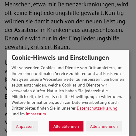
Menschen, etwa mit Demenzerkrankungen, wird
oft keine Eingliederungshilfe gewährt. Künftig
würden sie damit auch von der neuen Leistung
der Assistenz im Krankenhaus ausgeschlossen.
Denn die wird nur in der Eingliederungshilfe
gewährt“, kritisiert Bauer.
Cookie-Hinweis und Einstellungen
Und damit nicht genug. Auch ihre Angehörigen
Wir verwenden Cookies und Dienste von Drittanbietern, um
wären mit diesem Gesetz „außen vor“. Der
Ihnen einen optimalen Service zu bieten und auf Basis von
Krankengeldanspruch der Begleitperson im SGB
Analysen unsere Webseiten weiter zu verbessern. Sie können
selbst entscheiden, welche Cookies und Dienste wir
V soll ebenfalls an die
verwenden dürfen. Natürlich haben Sie jederzeit die
Eingliederungshilfeberechtigung der begleiteten
Möglichkeit, die bereits erteilte Einwilligung zu widerrufen.
Weitere Informationen, auch zur Datenverarbeitung durch
Person anknüpfen. „Trotz gleicher Bedarfslagen
Drittanbieter, finden Sie in unserer
Datenschutzerklärung
werden hier Menschen einfach in der neuen SGB
und im
Impressum
.
V-Regelung vergessen. Auch für sie muss die
Anpassen
Alle ablehnen
Alle annehmen
Vereinbarkeit von Familie, Pflege und Beruf