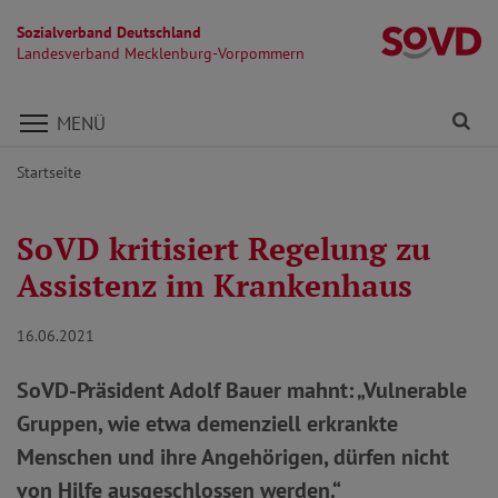
Sozialverband Deutschland
L
Landesverband Mecklenburg-Vorpommern
Direkt zu den Inhalten springen
Fi
MENÜ
Startseite
SoVD kritisiert Regelung zu
Assistenz im Krankenhaus
16.06.2021
SoVD-Präsident Adolf Bauer mahnt: „Vulnerable
Gruppen, wie etwa demenziell erkrankte
Menschen und ihre Angehörigen, dürfen nicht
von Hilfe ausgeschlossen werden.“