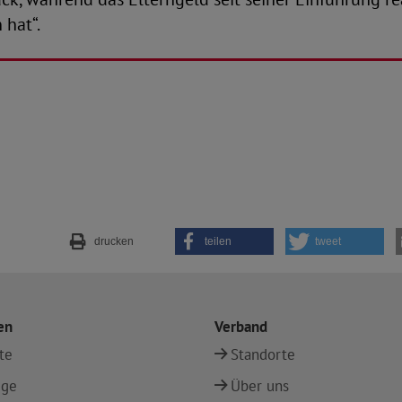
 hat“.
drucken
teilen
tweet
en
Verband
te
Standorte
ege
Über uns