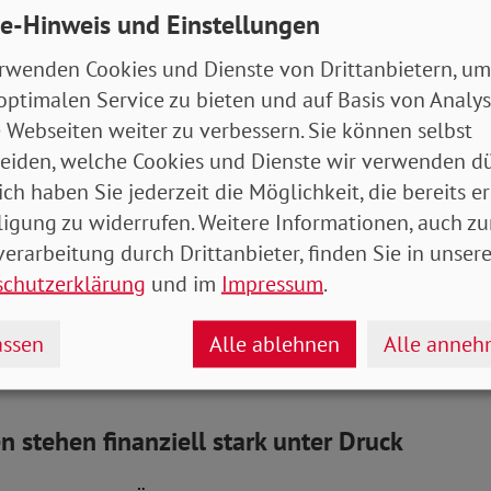
e-Hinweis und Einstellungen
Sicherheit statt neuer Kürzungsdebatten.“
rwenden Cookies und Dienste von Drittanbietern, um
g des Elterngeldes seit seiner Einführung 
optimalen Service zu bieten und auf Basis von Analy
 Webseiten weiter zu verbessern. Sie können selbst
urde 2007 eingeführt. In der Regel ersetzt es 65 Pro
eiden, welche Cookies und Dienste wir verwenden dü
ttoeinkommens nach der Geburt eines Kindes. Der H
ich haben Sie jederzeit die Möglichkeit, die bereits er
bei 1800 Euro monatlich, der Mindestbetrag bei 300 E
ligung zu widerrufen. Weitere Informationen, auch zu
it Einführung nicht angepasst.
erarbeitung durch Drittanbieter, finden Sie in unsere
schutzerklärung
und im
Impressum
.
 wurde die Einkommensgrenze für den Bezug: Seit Ap
bis zu einem zu versteuernden Jahreseinkommen von
ssen
Alle ablehnen
Alle anne
erngeld. Zuvor lag die Grenze bei 300.000 Euro.
n stehen finanziell stark unter Druck