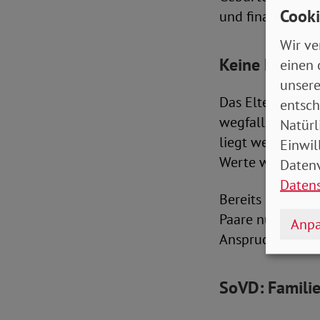
Cooki
und finanzielle 
Wir ve
Keine Erhöhun
einen 
unsere
Das Elterngeld w
entsch
wegfallenden Ne
Natürl
liegt weiterhin 
Einwil
Werte wurden se
Datenv
Daten
Bereits gesenkt
Paare nur noch 
Anpa
Anspruch auf Elt
SoVD: Familie