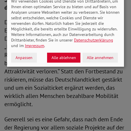
Wir verwenden Cookies und Dienste von Drittanbietern, um
die Räder kommen
Ihnen einen optimalen Service zu bieten und auf Basis von
Analysen unsere Webseiten weiter zu verbessern. Sie können
selbst entscheiden, welche Cookies und Dienste wir
Die SoVD-Vorstandsvorsitzende Michaela
verwenden dürfen. Natürlich haben Sie jederzeit die
Möglichkeit, die bereits erteilte Einwilligung zu widerrufen.
Engelmeier mahnt die Parteien, die Zukunft des
Weitere Informationen, auch zur Datenverarbeitung durch
Deutschlandtickets nicht aufs Spiel zu setzen.
Drittanbieter, finden Sie in unserer
Datenschutzerklärung
„Das Deutschlandticket darf nicht unter die
und im
Impressum
.
Räder kommen. Für viele Menschen hat es
Anpassen
Alle ablehnen
Alle annehmen
bereits mit der letzten Preiserhöhung an
Attraktivität verloren.“ Statt den Fortbestand zu
riskieren, müsse das Deutschlandticket gestärkt
und um ein Sozialticket ergänzt werden, das
wirklich allen Menschen bezahlbare Mobilität
ermöglicht.
Generell sei es eine Gefahr, dass nach dem Ende
der Regierung vor allem soziale Projekte auf der