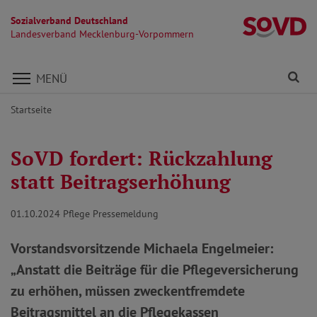
Sozialverband Deutschland
L
Landesverband Mecklenburg-Vorpommern
Direkt zu den Inhalten springen
Fi
MENÜ
Startseite
SoVD fordert: Rückzahlung
statt Beitragserhöhung
01.10.2024
Pflege Pressemeldung
Vorstandsvorsitzende Michaela Engelmeier:
„Anstatt die Beiträge für die Pflegeversicherung
zu erhöhen, müssen zweckentfremdete
Beitragsmittel an die Pflegekassen