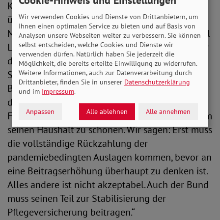
Cookie-Hinweis und Einstellungen
Krankenversicherungen mit einem Minus von
Wir verwenden Cookies und Dienste von Drittanbietern, um
über 1,5 Milliarden Euro, für 2025 dann von 3,4
Ihnen einen optimalen Service zu bieten und auf Basis von
Milliarden Euro. Bundesgesundheitsminister Karl
Analysen unsere Webseiten weiter zu verbessern. Sie können
selbst entscheiden, welche Cookies und Dienste wir
Lauterbach kündigte bereits höhere Beiträge für
verwenden dürfen. Natürlich haben Sie jederzeit die
die Kranken- und Pflegeversicherung an. Die
Möglichkeit, die bereits erteilte Einwilligung zu widerrufen.
SoVD-Vorstandsvorsitzende hält dagegen: „Eine
Weitere Informationen, auch zur Datenverarbeitung durch
Drittanbieter, finden Sie in unserer
Datenschutzerklärung
Beitragssatzerhöhung wäre ein Hohn, wenn sich
und im
Impressum
.
der Bund zeitgleich seiner
Anpassen
Alle ablehnen
Alle annehmen
Finanzierungsverantwortung weiter entzieht, um
seinen Haushalt zu schonen. Wir sagen: Erst muss
die vollständige Rückzahlung der
pandemiebedingten Auslagen kommen, bevor an
eine Beitragserhöhung überhaupt zu denken ist.
Alles andere ist nicht akzeptabel. Auch der Bund
muss seinen Teil zur Stabilisierung der
Pflegeversicherung beitragen.“