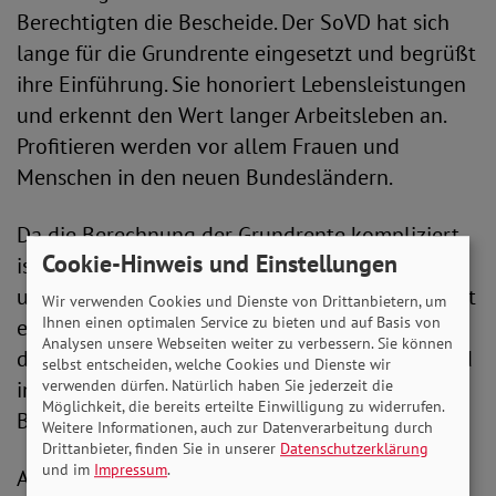
Berechtigten die Bescheide. Der SoVD hat sich
lange für die Grundrente eingesetzt und begrüßt
ihre Einführung. Sie honoriert Lebensleistungen
und erkennt den Wert langer Arbeitsleben an.
Profitieren werden vor allem Frauen und
Menschen in den neuen Bundesländern.
Da die Berechnung der Grundrente kompliziert
Cookie-Hinweis und Einstellungen
ist, hat der SoVD auf einer Themenseite Fragen
und Antworten zum Thema gesammelt. Dort gibt
Wir verwenden Cookies und Dienste von Drittanbietern, um
Ihnen einen optimalen Service zu bieten und auf Basis von
es unterem anderem Informationen
Analysen unsere Webseiten weiter zu verbessern. Sie können
darüber, welche Zeiten angerechnet werden und
selbst entscheiden, welche Cookies und Dienste wir
in welcher Form Zeiten der Kindererziehung
verwenden dürfen. Natürlich haben Sie jederzeit die
Möglichkeit, die bereits erteilte Einwilligung zu widerrufen.
Berücksichtigung finden.
Weitere Informationen, auch zur Datenverarbeitung durch
Drittanbieter, finden Sie in unserer
Datenschutzerklärung
und im
Impressum
.
Außerdem wird mit Beispielen erklärt, wie sich