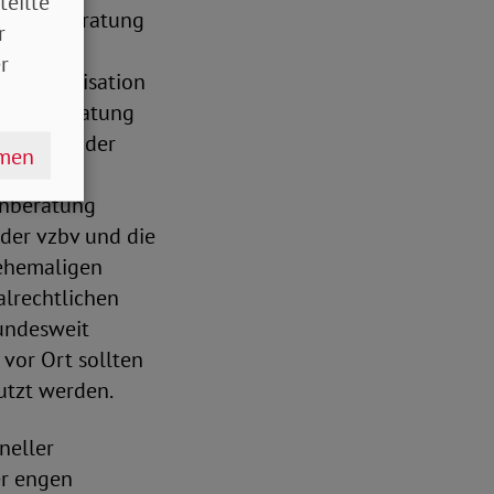
teilte
atientenberatung
r
r
der Organisation
ientenberatung
einschaft der
hmen
nds und
enberatung
der vzbv und die
 ehemaligen
alrechtlichen
bundesweit
vor Ort sollten
utzt werden.
neller
er engen