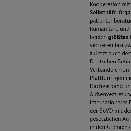
Kooperation mit
Selbsthilfe-Orga
patientenberatu
humanitäre und s
beiden
größten 
vertreten fast z
zuletzt auch de
Deutschen Behin
Verbände chroni
Plattform gemei
Dachverband und
Außenvertretung
internationaler
der SoVD mit de
gesetzlichen Auf
in den Gremien 