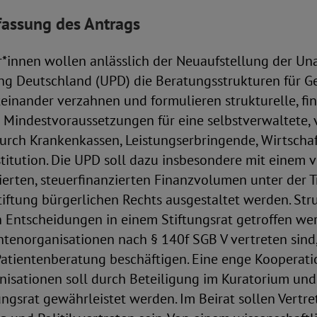
assung des Antrags
er*innen wollen anlässlich der Neuaufstellung der U
ng Deutschland (UPD) die Beratungsstrukturen für G
einander verzahnen und formulieren strukturelle, fi
 Mindestvoraussetzungen für eine selbstverwaltete, 
rch Krankenkassen, Leistungserbringende, Wirtschaft
itution. Die UPD soll dazu insbesondere mit einem v
ierten, steuerfinanzierten Finanzvolumen unter der T
tiftung bürgerlichen Rechts ausgestaltet werden. Stru
n Entscheidungen in einem Stiftungsrat getroffen we
ntenorganisationen nach § 140f SGB V vertreten sind,
 Patientenberatung beschäftigen. Eine enge Kooperati
nisationen soll durch Beteiligung im Kuratorium un
ngsrat gewährleistet werden. Im Beirat sollen Vertre