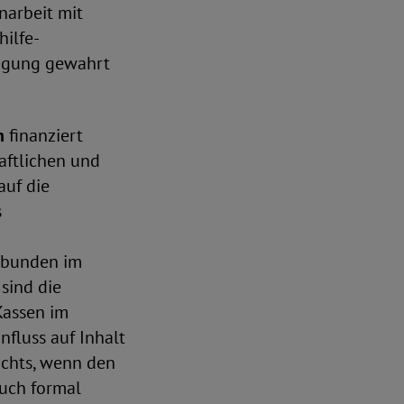
arbeit mit
hilfe-
ligung gewahrt
n
finanziert
aftlichen und
auf die
s
rbunden im
sind die
Kassen im
nfluss auf Inhalt
ichts, wenn den
auch formal