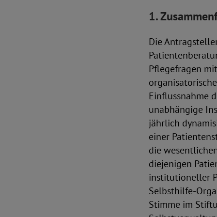
1. Zusammenf
Die Antragstell
Patientenberatu
Pflegefragen mit
organisatorische
Einflussnahme du
unabhängige Inst
jährlich dynamis
einer Patientens
die wesentliche
diejenigen Patie
institutioneller
Selbsthilfe-Orga
Stimme im Stiftu