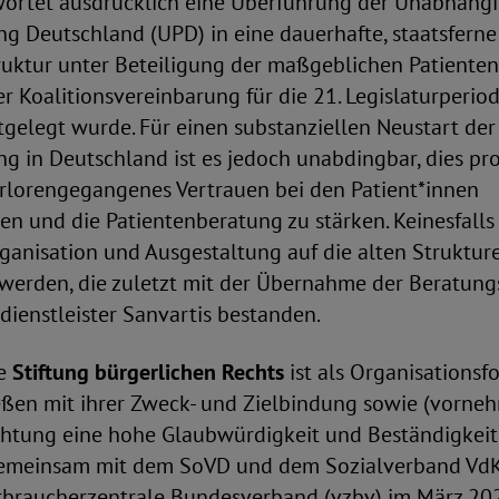
ortet ausdrücklich eine Überführung der Unabhäng
g Deutschland (UPD) in eine dauerhafte, staatsfern
uktur unter Beteiligung der maßgeblichen Patienten
er Koalitionsvereinbarung für die 21. Legislaturperi
gelegt wurde. Für einen substanziellen Neustart der
g in Deutschland ist es jedoch unabdingbar, dies pro
erlorengegangenes Vertrauen bei den Patient*innen
 und die Patientenberatung zu stärken. Keinesfalls 
ganisation und Ausgestaltung auf die alten Struktur
werden, die zuletzt mit der Übernahme der Beratung
ienstleister Sanvartis bestanden.
ge
Stiftung bürgerlichen Rechts
ist als Organisationsf
eßen mit ihrer Zweck- und Zielbindung sowie (vorneh
chtung eine hohe Glaubwürdigkeit und Beständigkeit 
 Gemeinsam mit dem SoVD und dem Sozialverband Vd
erbraucherzentrale Bundesverband (vzbv) im März 20