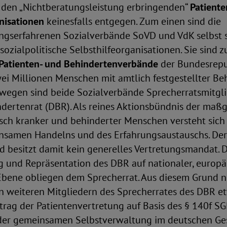
 den „Nichtberatungsleistung erbringenden“
Patiente
nisationen
keinesfalls entgegen. Zum einen sind die
ngserfahrenen Sozialverbände SoVD und VdK selbst s
ozialpolitische Selbsthilfeorganisationen. Sie sind z
Patienten- und Behindertenverbände
der Bundesrepu
wei Millionen Menschen mit amtlich festgestellter Be
swegen sind beide Sozialverbände Sprecherratsmitgli
dertenrat (DBR). Als reines Aktionsbündnis der maß
sch kranker und behinderter Menschen versteht sich
nsamen Handelns und des Erfahrungsaustauschs. Der 
 besitzt damit kein generelles Vertretungsmandat. D
 und Repräsentation des DBR auf nationaler, europä
 Ebene obliegen dem Sprecherrat. Aus diesem Grund 
n weiteren Mitgliedern des Sprecherrates des DBR e
trag der Patientenvertretung auf Basis des § 140f S
der gemeinsamen Selbstverwaltung im deutschen G