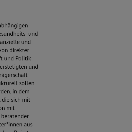
nabhängigen
esundheits- und
nanzielle und
von direkter
 und Politik
erstetigten und
rägerschaft
kturell sollen
rden, in dem
 die sich mit
on mit
d beratender
ter*innen aus