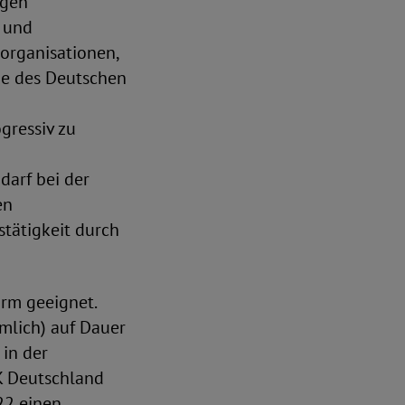
igen
e und
organisationen,
ode des Deutschen
gressiv zu
darf bei der
en
stätigkeit durch
orm geeignet.
mlich) auf Dauer
in der
K Deutschland
22 einen