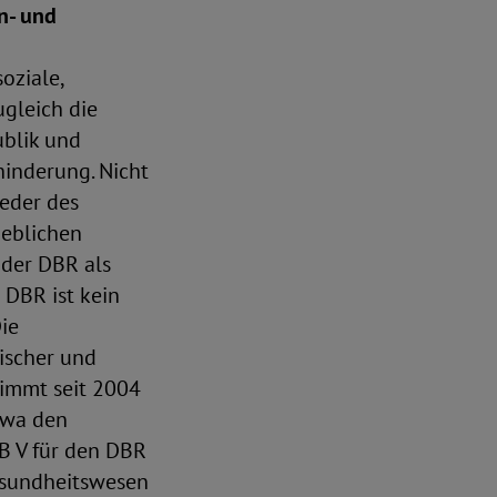
n- und
oziale,
ugleich die
blik und
hinderung. Nicht
eder des
geblichen
 der DBR als
DBR ist kein
ie
ischer und
nimmt seit 2004
twa den
GB V für den DBR
esundheitswesen