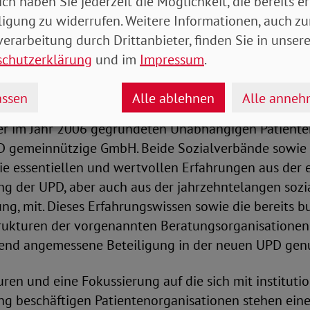
ich haben Sie jederzeit die Möglichkeit, die bereits er
, die die institutionelle und qualitativ gesicherte P
ligung zu widerrufen. Weitere Informationen, auch zu
 selbst verantworten. Notwendig sind schlanke
erarbeitung durch Drittanbieter, finden Sie in unsere
ukturen, die eine effiziente Steuerung und Leitung 
schutzerklärung
und im
Impressum
.
r SoVD (als Mitglied des Verbunds unabhängiger Pat
und der VdK sowie der vzbv und die Bundesarbeitsgem
ssen
Alle ablehnen
Alle anne
llen (BAG-P) sind ehemalige Träger des Modellverbu
der im Jahr 2006 gegründeten Unabhängigen Patient
 gemeinnützige GmbH. Beide Sozialverbände sowie 
ie essentiellen und wertvollen Erfahrungen aus der
ng der UPD, aber auch aus der jahrzehntelangen sozi
ng, mit. Dieses Erfahrungswissen sowie die bereits 
ukturen der vorgenannten Beratungsorganisationen 
end angemessene Beteiligung in der neuen UPD gen
ren und eine Fokussierung auf die sich mit institutio
ng beschäftigen Patientenorganisationen stehen ein