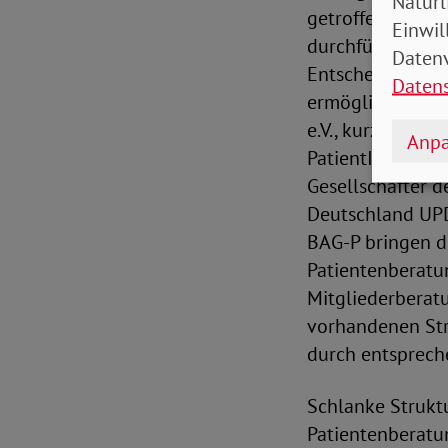
Natürl
getroffen werden
Einwil
durchführen und
Datenv
Entscheidungsstr
Daten
ermöglichen. De
e.V., kurz VuP) 
Anpa
PatientInnenste
Gesellschafter 
Deutschland UPD
BAG-P bringen d
Patientenberatu
Mitgliederberatu
vorhandenen Str
durch entsprech
Schlanke Struktu
Patientenberatu