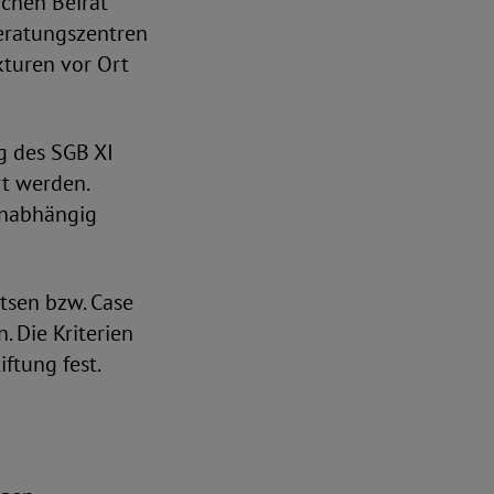
ichen Beirat
Beratungszentren
kturen vor Ort
g des SGB XI
t werden.
unabhängig
tsen bzw. Case
 Die Kriterien
ftung fest.