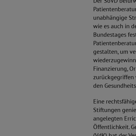
Der SoVD befürw
Patientenberatun
unabhängige Str
wie es auch in d
Bundestages fest
Patientenberatun
gestalten, um v
wiederzugewinnen
Finanzierung, Or
zurückgegriffen 
den Gesundheitsd
Eine rechtsfähi
Stiftungen geni
angelegten Erri
Öffentlichkeit.
(VdK) hat der V