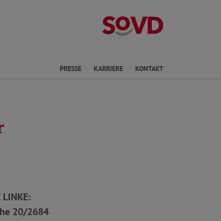
Landesverband
en
PRESSE
KARRIERE
KONTAKT
r
 LINKE:
che 20/2684