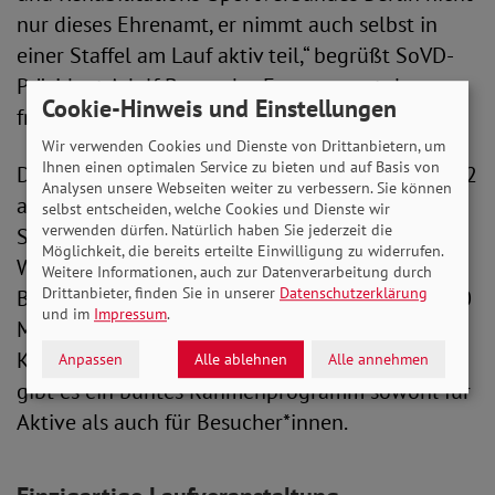
nur dieses Ehrenamt, er nimmt auch selbst in
einer Staffel am Lauf aktiv teil,“ begrüßt SoVD-
Präsident Adolf Bauer das Engagement des
Cookie-Hinweis und Einstellungen
früheren Grünen-Bundestagsabgeordneten
Wir verwenden Cookies und Dienste von Drittanbietern, um
Ihnen einen optimalen Service zu bieten und auf Basis von
Der SoVD-Inklusionslauf startet am 25. Juni 2022
Analysen unsere Webseiten weiter zu verbessern. Sie können
auf dem Tempelhofer Feld in Berlin.
selbst entscheiden, welche Cookies und Dienste wir
verwenden dürfen. Natürlich haben Sie jederzeit die
Starter*innen können in sechs verschiedenen
Möglichkeit, die bereits erteilte Einwilligung zu widerrufen.
Wettbewerben an den Start gehen: Dem
Weitere Informationen, auch zur Datenverarbeitung durch
Drittanbieter, finden Sie in unserer
Datenschutzerklärung
Bambinilauf (300 Meter), dem Staffellauf (4x400
und im
Impressum
.
Meter) sowie Läufe über 1 Kilometer, 2,5
Kilometer, 5 Kilometer und 10 Kilometer. Dazu
Anpassen
Alle ablehnen
Alle annehmen
gibt es ein buntes Rahmenprogramm sowohl für
Aktive als auch für Besucher*innen.