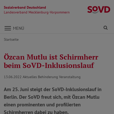
Sozialverband Deutschland
L
Landesverband Mecklenburg-Vorpommern
Direkt zu den Inhalten springen
Fi
MENÜ
Startseite
Özcan Mutlu ist Schirmherr
beim SoVD-Inklusionslauf
13.06.2022
Aktuelles Behinderung Veranstaltung
Am 25. Juni steigt der SoVD-Inklusionslauf in
Berlin. Der SoVD freut sich, mit Özcan Mutlu
einen prominenten und profilierten
Schirmherren dabei zu haben.