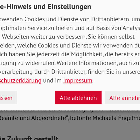
e-Hinweis und Einstellungen
uchen wir aber auch mehr Steuermittel für die Pflege
rwenden Cookies und Dienste von Drittanbietern, um
tzlichen Probleme angehen. Und zwar nicht erst näch
optimalen Service zu bieten und auf Basis von Analy
meint, sondern sofort. Die Pflegeversicherung muss 
 Webseiten weiter zu verbessern. Sie können selbst
g werden, die den gesamten Bedarf abdeckt - ohne h
eiden, welche Cookies und Dienste wir verwenden dü
cherung muss aber auch eine Bürgerinnen- und Bürge
ich haben Sie jederzeit die Möglichkeit, die bereits er
le einzahlen. Nicht nur die sozialversicherungspflicht
ligung zu widerrufen. Weitere Informationen, auch zu
lbstständige, Beamte und Besserverdienende“, so Eng
erarbeitung durch Drittanbieter, finden Sie in unsere
schutzerklärung
und im
Impressum
.
ie der Idee einer jetzt als „Generationenkapital“ firm
 klare Absage: „Mit unseren Renten spekuliert man ni
ssen
Alle ablehnen
Alle anne
te muss den Lebensstandard sichern und da haben Akt
hland braucht ein starkes Umlagesystem in das alle e
 Beamte und Abgeordnete“, betonte Michaela Engelme
ie Zukunft gestellt