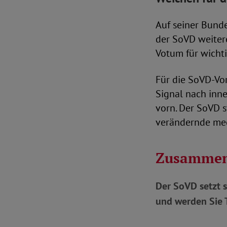
Auf seiner Bund
der SoVD weitere
Votum für wicht
Für die SoVD-Vor
Signal nach inn
vorn. Der SoVD s
verändernde med
Zusammen
Der SoVD setzt s
und werden Sie T