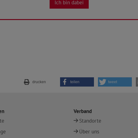
Ich bin dabei
drucken
teilen
tweet
en
Verband
te
Standorte
ege
Über uns