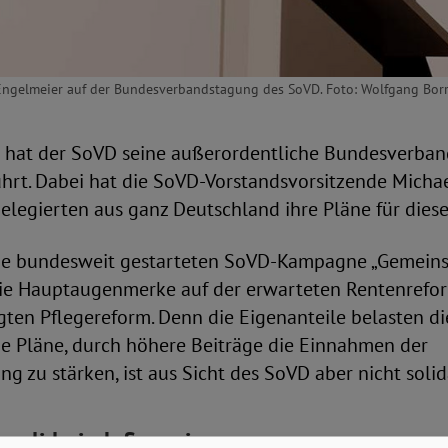
Engelmeier auf der Bundesverbandstagung des SoVD. Foto: Wolfgang Bor
 hat der SoVD seine außerordentliche Bundesverban
ührt. Dabei hat die SoVD-Vorstandsvorsitzende Micha
legierten aus ganz Deutschland ihre Pläne für dieses 
de bundesweit gestarteten SoVD-Kampagne „Gemein
die Hauptaugenmerke auf der erwarteten Rentenrefo
ten Pflegereform. Denn die Eigenanteile belasten di
ie Pläne, durch höhere Beiträge die Einnahmen der
ng zu stärken, ist aus Sicht des SoVD aber nicht solid
 solidarisch finanzieren