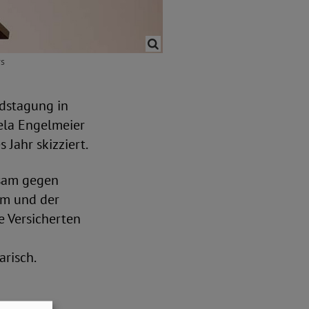
rs
dstagung in
ela Engelmeier
Jahr skizziert.
sam gegen
rm und der
e Versicherten
arisch.