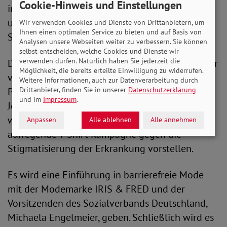
Cookie-Hinweis und Einstellungen
innovative Ansätze in der Parkinson-Forschung
u.a. mit Prof. Dr. Aiden Haghikia, Prof. Dr. Harald
Wir verwenden Cookies und Dienste von Drittanbietern, um
Ihnen einen optimalen Service zu bieten und auf Basis von
Schmidt und Dr. Uwe Radelof.
Analysen unsere Webseiten weiter zu verbessern. Sie können
selbst entscheiden, welche Cookies und Dienste wir
verwenden dürfen. Natürlich haben Sie jederzeit die
Die Unternehmer:innen Maurice Mielert, Gründer
Möglichkeit, die bereits erteilte Einwilligung zu widerrufen.
von dopanet und Dr. Cathy Molohan werden ein
Weitere Informationen, auch zur Datenverarbeitung durch
Drittanbieter, finden Sie in unserer
Datenschutzerklärung
Plädoyer zum Kampf gegen Parkinson halten. Dr.
und im
Impressum
.
Jörg Karenfort, CEO der YUVEDO Foundation,
wird durch das Programm führen und eine
Anpassen
Alle ablehnen
Alle annehmen
aufregende T-Shirt Kampagne gegen die
Stigmatisierung der Erkrankung vorstellen.
Es wird eine Einführung in barrierefreie Mode
mit der Modemarke IRIS & FRED und der
Vorsitzenden des Sozialverbands Deutschland,
Michaela Engelmeier, geben. Schließlich wird es