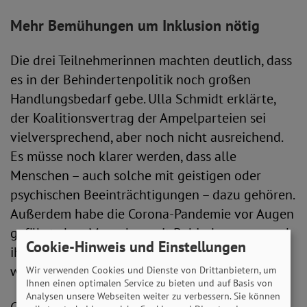
Mehr Bemühungen um Inklusion nötig
Die drei Teilnehmerinnen machten deutlich, dass
es in der Behindertenpolitik noch großen
Handlungsbedarf gebe. Ulla Schmidt erklärte,
der Koalitionsvertrag der Ampelparteien sei
vielversprechend, aber noch nicht ausreichend.
Es müsse noch klarer werden, dass alle
Menschen – auch solche mit geistigen oder
psychischen Beeinträchtigungen – dazu gehören.
Außerdem habe die Corona-Pandemie vor Augen
geführt, dass Menschen mit Behinderungen und
Cookie-Hinweis und Einstellungen
ihre Anliegen immer noch leicht übergangen
werden.
Wir verwenden Cookies und Dienste von Drittanbietern, um
Ihnen einen optimalen Service zu bieten und auf Basis von
Analysen unsere Webseiten weiter zu verbessern. Sie können