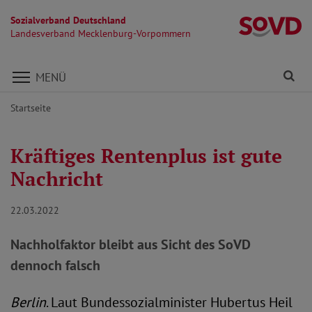
Sozialverband Deutschland
L
Landesverband Mecklenburg-Vorpommern
Direkt zu den Inhalten springen
Fi
MENÜ
Startseite
Kräftiges Rentenplus ist gute
Nachricht
22.03.2022
Nachholfaktor bleibt aus Sicht des SoVD
dennoch falsch
Berlin
. Laut Bundessozialminister Hubertus Heil