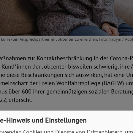
e korrekten Ansprechpartner im Jobcenter zu erreichen. Foto: Vadym / Ado
aßnahmen zur Kontaktbeschränkung in der Corona-
ie Kund*innen der Jobcenter bisweilen schwierig, ihre
ie diese Beschränkungen sich auswirken, hat eine U
meinschaft der Freien Wohlfahrtspflege (BAGFW) unt
aus über 600 ihrer gemeinnützigen sozialen Beratung
, erforscht.
 der Befragten gaben an, dass keine persönliche Ber
e-Hinweis und Einstellungen
t möglich ist. Rund ein Drittel gab an, dass es keine 
um Beispiel zur Abgabe von Unterlagen gegen eine
rwenden Cookies und Dienste von Drittanbietern, um