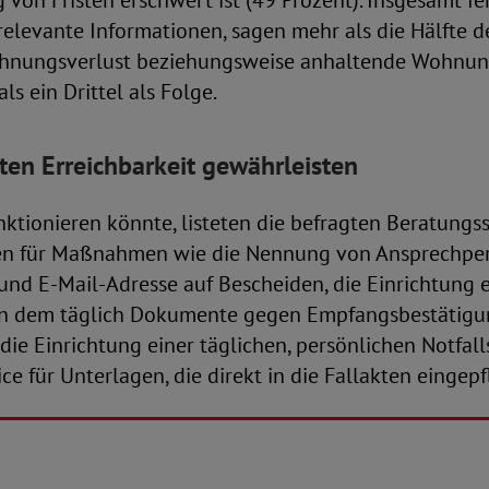
von Fristen erschwert ist (49 Prozent). Insgesamt fe
elevante Informationen, sagen mehr als die Hälfte d
hnungsverlust beziehungsweise anhaltende Wohnung
s ein Drittel als Folge.
lten Erreichbarkeit gewährleisten
nktionieren könnte, listeten die befragten Beratungss
rten für Maßnahmen wie die Nennung von Ansprechpe
nd E-Mail-Adresse auf Bescheiden, die Einrichtung 
 an dem täglich Dokumente gegen Empfangsbestätig
ie Einrichtung einer täglichen, persönlichen Notfall
ce für Unterlagen, die direkt in die Fallakten eingep