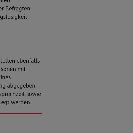
hlen
er Befragten.
slosigkeit
tellen ebenfalls
rsonen mit
eines
ung abgegeben
sprechzeit sowie
flegt werden.