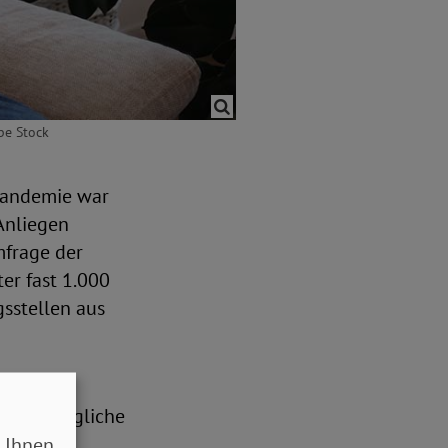
be Stock
Pandemie war
 Anliegen
mfrage der
er fast 1.000
sstellen aus
atung im
frei zugängliche
 Ihnen