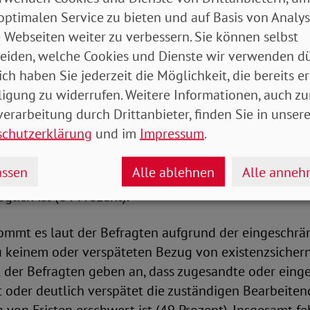
gung gibt und rund 28 Prozent, dass das Jobcenter k
optimalen Service zu bieten und auf Basis von Analy
at.
 Webseiten weiter zu verbessern. Sie können selbst
eiden, welche Cookies und Dienste wir verwenden dü
ich haben Sie jederzeit die Möglichkeit, die bereits er
eistungen droht
ligung zu widerrufen. Weitere Informationen, auch zu
erarbeitung durch Drittanbieter, finden Sie in unsere
nicht rechtzeitig eingereicht werden können, hat da
schutzerklärung
und im
Impressum
.
rende Auswirkungen. Die sozialen Beratungsstellen n
ten Erreichbarkeit am häufigsten, dass Klient*innen H
ssen
Alle ablehnen
Alle anne
ent) und sich Probleme verschärfen, weil eine schnel
glich ist (64 Prozent).
ommt es laut der Befragten aufgrund der eingeschrä
zu keinem oder verspäteten Bezug von existenzsicher
 der Befragten geben an, dass zugesandte oder eing
 oder deutlich verspätet die zuständigen Bearbeiten