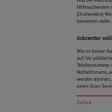
und die Wahrung 
Hilfesuchenden r
(Drohenden) Wo
benennen mehr al
Jobcenter sol
Wie es besser fu
auf. Sie plädie
Telefonnummer u
Notfalltresens,
werden können, d
einen Scan-Servi
Zurück