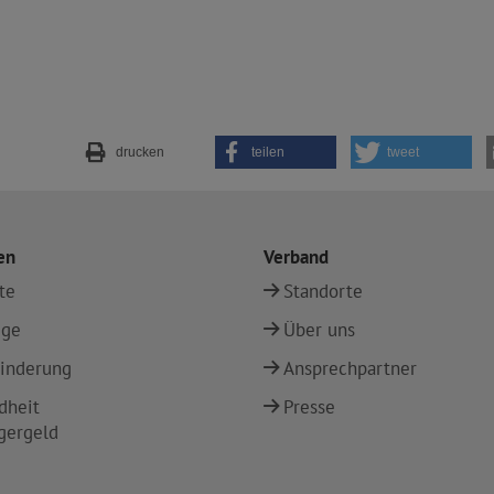
drucken
teilen
tweet
en
Verband
te
Standorte
ege
Über uns
inderung
Ansprechpartner
dheit
Presse
gergeld