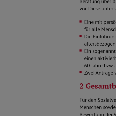
Beratung über d
vor. Diese unter
Eine mit pers
für alle Mensc
Die Einführun
altersbezogene
Ein sogenannt
einen aktivie
60 Jahre bzw. 
Zwei Anträge w
2 Gesamt
Für den Sozialv
Menschen sowie 
Bewertung der Vo