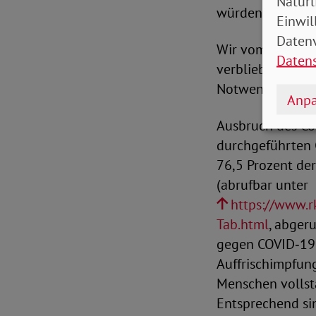
Natürl
würden.
Einwil
Datenv
Wir vom SoVD bed
Daten
verbliebenen im
Notwendigkeit u
Anpa
Ausbruch des Co
durchgeführten 
76,5 Prozent de
(abrufbar unter
https://www.r
Tab.html
, abger
gegen COVID‑19 
Auffrischimpfung
Menschen vollstä
Entsprechend sin