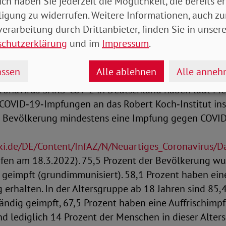
ich haben Sie jederzeit die Möglichkeit, die bereits er
ligung zu widerrufen. Weitere Informationen, auch zu
erarbeitung durch Drittanbieter, finden Sie in unsere
auern sehr, dass es bislang nicht gelungen ist, auch
schutzerklärung
und im
Impressum
.
pffähigen Bürger*innen ohne Impfschutz gegen COVI
nd Bedeutung eines solchen zu überzeugen. Zwei J
ssen
Alle ablehnen
Alle anne
ronavirus SARS‑CoV‑2 in Deutschland haben laut Me
COVID‑19‑Impfungen an das Robert Koch‑Institut ins
r Bevölkerung mindestens eine Impfung gegen COVID
ki.de/DE/Content/InfAZ/N/Neuartiges_Coronavirus/
ufen am 18.3.2022). 75,5 Prozent der Bevölkerung w
geimpft (grundimmunisiert). 58,1 Prozent haben ein
 erhalten. In der Altersgruppe ab 18 Jahren sind 85,
ndig geimpft, 67,5 Prozent haben eine Auffrischimpf
d lediglich 14 Prozent der Menschen in dieser Alter