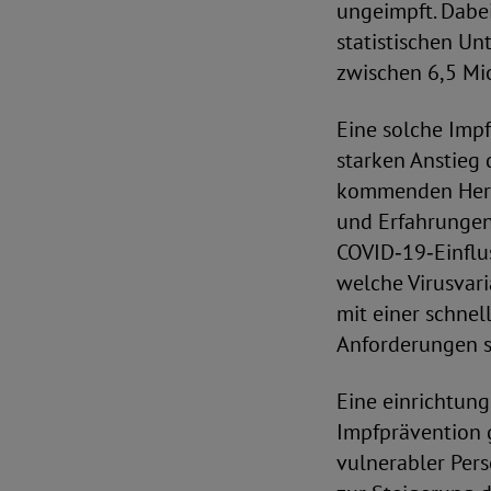
ungeimpft. Dabe
statistischen Un
zwischen 6,5 Mi
Eine solche Imp
starken Anstieg 
kommenden Herbs
und Erfahrungen
COVID‑19‑Einflus
welche Virusvar
mit einer schne
Anforderungen s
Eine einrichtung
Impfprävention 
vulnerabler Per