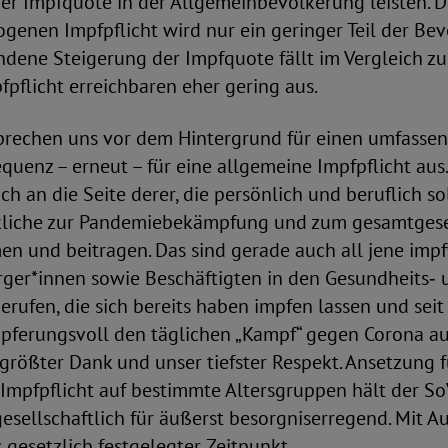
der Impfquote in der Allgemeinbevölkerung leisten. 
genen Impfpflicht wird nur ein geringer Teil der Bev
dene Steigerung der Impfquote fällt im Vergleich zu
pflicht erreichbaren eher gering aus.
rechen uns vor dem Hintergrund für einen umfasse
quenz – erneut – für eine allgemeine Impfpflicht aus.
ch an die Seite derer, die persönlich und beruflich s
kliche zur Pandemiebekämpfung und zum gesamtgese
n und beitragen. Das sind gerade auch all jene impf
rger*innen sowie Beschäftigten in den Gesundheits‑ 
erufen, die sich bereits haben impfen lassen und se
opferungsvoll den täglichen „Kampf“ gegen Corona au
 größter Dank und unser tiefster Respekt. Ansetzung f
Impfpflicht auf bestimmte Altersgruppen hält der S
 gesellschaftlich für äußerst besorgniserregend. Mit 
ls gesetzlich festgelegter Zeitpunkt