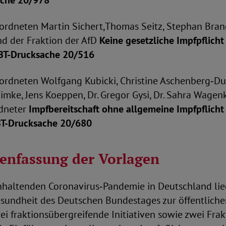
ache 20/978
ordneten Martin Sichert,Thomas Seitz, Stephan Brand
d der Fraktion der AfD
Keine gesetzliche Impfpflich
BT-Drucksache 20/516
ordneten Wolfgang Kubicki, Christine Aschenberg‑Du
imke, Jens Koeppen, Dr. Gregor Gysi, Dr. Sahra Wage
rdneter
Impfbereitschaft ohne allgemeine Impfpflich
T-Drucksache 20/680
nfassung der Vorlagen
anhaltenden Coronavirus‑Pandemie in Deutschland li
esundheit des Deutschen Bundestages zur öffentlic
ei fraktionsübergreifende Initiativen sowie zwei Fra