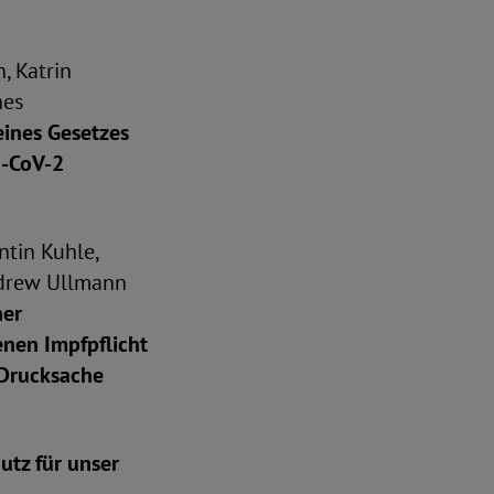
, Katrin
nes
eines Gesetzes
S-CoV-2
ntin Kuhle,
Andrew Ullmann
ner
enen Impfpflicht
Drucksache
utz für unser