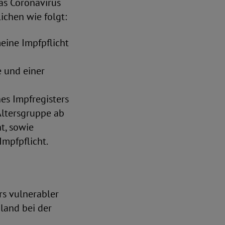
as Coronavirus
ichen wie folgt:
eine Impfpflicht
 und einer
es Impfregisters
Altersgruppe ab
t, sowie
mpfpflicht.
rs vulnerabler
land bei der