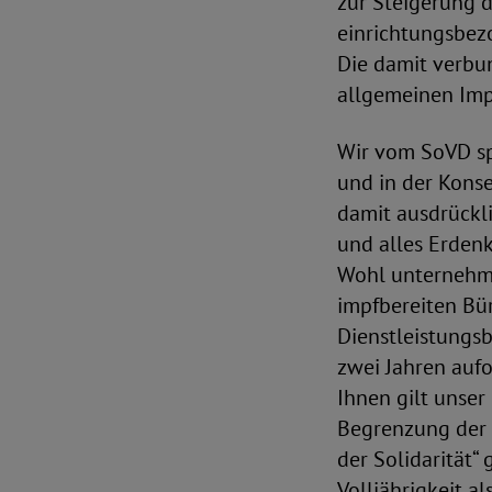
zur Steigerung 
einrichtungsbezo
Die damit verbun
allgemeinen Impf
Wir vom SoVD sp
und in der Konse
damit ausdrückli
und alles Erden
Wohl unternehme
impfbereiten Bü
Dienstleistungsb
zwei Jahren auf
Ihnen gilt unser
Begrenzung der 
der Solidarität“
Volljährigkeit a