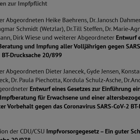
en zur Impfpflicht
er Abgeordneten Heike Baehrens, Dr. Janosch Dahmen
agmar Schmidt (Wetzlar), Dr.Till Steffen, Dr. Marie‑Ag
nn, Dirk Wiese und weiterer Abgeordneter
Entwurf 
 Beratung und Impfung aller Volljährigen gegen SAR
)
BT-Drucksache 20/899
r Abgeordneten Dieter Janecek, Gyde Jensen, Konsta
ck, Dr. Paula Piechotta, Kordula Schulz‑Asche, Dr.
bgeordneter
Entwurf eines Gesetzes zur Einführung ei
 Impfberatung für Erwachsene und einer altersbezog
ter Vorbehalt gegen das Coronavirus SARS-CoV-2
BT-
tion der CDU/CSU
Impfvorsorgegesetz – Ein guter Sch