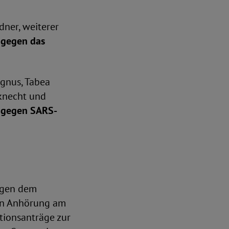
ner, weiterer
t gegen das
gnus, Tabea
nknecht und
t gegen SARS-
egen dem
hen Anhörung am
ktionsanträge zur