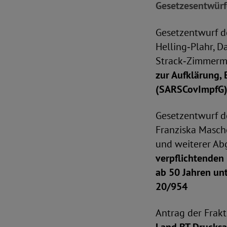
Gesetzesentwürf
Gesetzentwurf d
Helling‑Plahr, D
Strack‑Zimmerma
zur Aufklärung,
(SARSCovImpfG
Gesetzentwurf de
Franziska Masche
und weiterer A
verpflichtenden
ab 50 Jahren un
20/954
Antrag der Frak