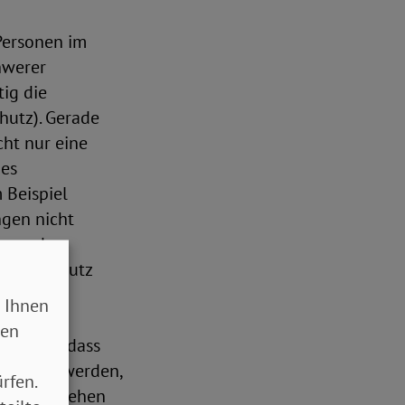
Personen im
hwerer
tig die
hutz). Gerade
ht nur eine
des
 Beispiel
ngen nicht
s‑ und
t dem Schutz
chwerer
 Ihnen
sowie der
sen
ichkeit, dass
derlich werden,
rfen.
en einhergehen