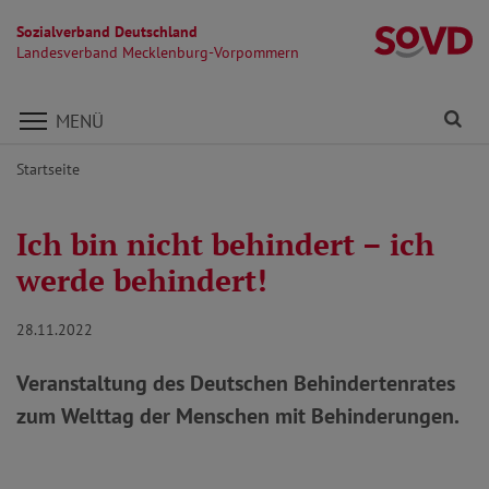
Sozialverband Deutschland
L
Landesverband Mecklenburg-Vorpommern
Direkt zu den Inhalten springen
Fi
MENÜ
Startseite
Ich bin nicht behindert – ich
werde behindert!
28.11.2022
Veranstaltung des Deutschen Behindertenrates
zum Welttag der Menschen mit Behinderungen.