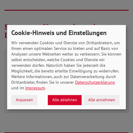
Stream zur Veranstaltung in
Cookie-Hinweis und Einstellungen
Leichter Sprache
Wir verwenden Cookies und Dienste von Drittanbietern, um
Ihnen einen optimalen Service zu bieten und auf Basis von
Analysen unsere Webseiten weiter zu verbessern. Sie können
selbst entscheiden, welche Cookies und Dienste wir
verwenden dürfen. Natürlich haben Sie jederzeit die
Möchten Sie von
Youtube
bereitgestellte
Möglichkeit, die bereits erteilte Einwilligung zu widerrufen.
externe Inhalte laden?
Weitere Informationen, auch zur Datenverarbeitung durch
Drittanbieter, finden Sie in unserer
Datenschutzerklärung
und im
Impressum
.
Ja
Immer
Anpassen
Alle ablehnen
Alle annehmen