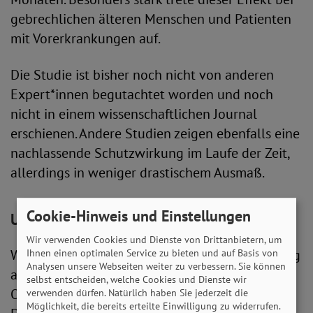
gebrechlichen älteren Menschen und Patienten
mit Vorerkrankungen auf.
Die Studie ist bisher noch nicht von anderen
Expert*innen begutachtet worden und noch
nicht in einem wissenschaftlichen Journal
erschienen. Andere Studien zeigen ebenfalls eine
nachlassende Schutzwirkung im Laufe der Zeit,
allerdings in weniger drastischem Ausmaß.
Cookie-Hinweis und Einstellungen
Unklarheit bei Verteilung
Wir verwenden Cookies und Dienste von Drittanbietern, um
Während die Sinnhaftigkeit der Booster-Impfung
Ihnen einen optimalen Service zu bieten und auf Basis von
Analysen unsere Webseiten weiter zu verbessern. Sie können
außer Frage steht, gestaltet sich die
selbst entscheiden, welche Cookies und Dienste wir
Organisation der Auffrischungsimpfungen in
verwenden dürfen. Natürlich haben Sie jederzeit die
Möglichkeit, die bereits erteilte Einwilligung zu widerrufen.