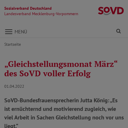
Sozialverband Deutschland
L
Landesverband Mecklenburg-Vorpommern
Direkt zu den Inhalten springen
Fi
MENÜ
Startseite
„Gleichstellungsmonat März“
des SoVD voller Erfolg
01.04.2022
SoVD-Bundesfrauensprecherin Jutta König: „Es
ist ernüchternd und motivierend zugleich, wie
viel Arbeit in Sachen Gleichstellung noch vor uns
liegt.“