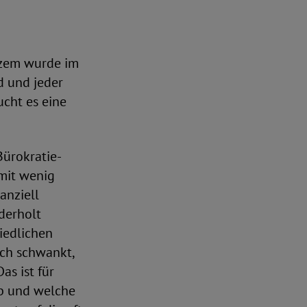
rzem wurde im
d und jeder
ucht es eine
Bürokratie-
mit wenig
anziell
derholt
iedlichen
ch schwankt,
s ist für
ob und welche