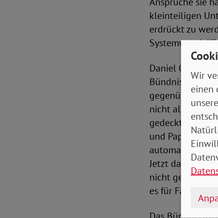
Ansprüche sie ha
kleinteiligen Un
erdrückt zu werd
Systemwandel!“
Cooki
Daniel Grein, B
Wir ve
Bündnis Kindergr
einen 
gegenüber seine
unsere
nicht als Arbeit
entsch
gedeckt sein. Fa
Natürl
und Papierberge
Einwil
automatischen A
Datenv
Jetzt das ganze P
Daten
nicht gegen Kind
es für Familien 
Anpa
Das Bündnis KI