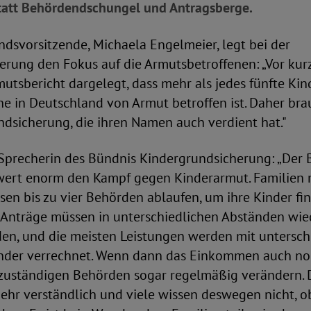
tatt Behördendschungel und Antragsberge.
dsvorsitzende, Michaela Engelmeier, legt bei der
erung den Fokus auf die Armutsbetroffenen: „Vor ku
mutsbericht dargelegt, dass mehr als jedes fünfte Kin
he in Deutschland von Armut betroffen ist. Daher bra
dsicherung, die ihren Namen auch verdient hat."
 Sprecherin des Bündnis Kindergrundsicherung: „Der 
ert enorm den Kampf gegen Kinderarmut. Familien 
n bis zu vier Behörden ablaufen, um ihre Kinder fin
e Anträge müssen in unterschiedlichen Abständen wie
den, und die meisten Leistungen werden mit untersch
nder verrechnet. Wenn dann das Einkommen auch no
zuständigen Behörden sogar regelmäßig verändern. Da
mehr verständlich und viele wissen deswegen nicht, 