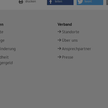
drucken
teilen
tweet
en
Verband
te
Standorte
ege
Über uns
inderung
Ansprechpartner
dheit
Presse
gergeld