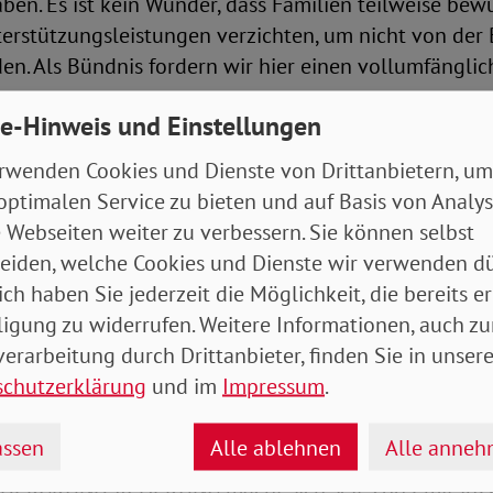
ben. Es ist kein Wunder, dass Familien teilweise bewu
terstützungsleistungen verzichten, um nicht von der 
en. Als Bündnis fordern wir hier einen vollumfängli
e-Hinweis und Einstellungen
undesgeschäftsführer des Kinderschutzbundes und Ko
rwenden Cookies und Dienste von Drittanbietern, um
undsicherung: „Selbstverständlich hat der Staat ein
optimalen Service zu bieten und auf Basis von Analy
n Bürgerinnen und Bürgern. Die Bedürfnisse von Kin
 Webseiten weiter zu verbessern. Sie können selbst
sanreize für ihre Eltern missbraucht werden, sonder
eiden, welche Cookies und Dienste wir verwenden dü
milien dürfen von den Ansprüchen ihrer Kinder nicht
ich haben Sie jederzeit die Möglichkeit, die bereits er
n ferngehalten werden. Wir müssen vielmehr den Weg
ligung zu widerrufen. Weitere Informationen, auch zu
uszahlung bereiten und es für Familien möglichst ei
erarbeitung durch Drittanbieter, finden Sie in unsere
rojekt zu blockieren und sich im Streit zu verzetteln, 
schutzerklärung
und im
Impressum
.
erarmut. Alle Beteiligten sollten sich besinnen, wor
und Kinder besser und einfacher zu machen!“
ssen
Alle ablehnen
Alle anne
NDERGRUNDSICHERUNG macht sich seit 2009 mit inz