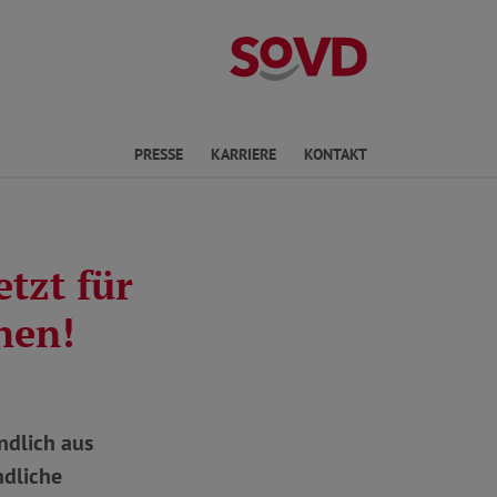
Landesverband
en
PRESSE
KARRIERE
KONTAKT
tzt für
hen!
ndlich aus
ndliche