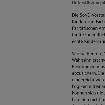
Unterstützung s
Die SoVD-Vorstan
Kindergrundsich
Paritätischen Ar
fünfte Jugendlic
echte Kindergrun
Verena Bentele,
Wahnsinn erschw
Einkommen müsse
abzusichern. Di
eingereicht wer
Logiken miteina
können sich die 
Familien nicht 