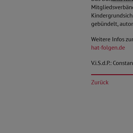
Mitgliedsverbän
Kindergrundsiche
gebündelt, auto
Weitere Infos z
hat-folgen.de
V.i.S.d.P.: Const
Zurück