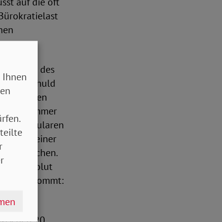
sst auf die oft
Bürokratielast
chen
ordinator des
 Ihnen
e Bringschuld
sen
dern dürfen
n müssen immer
rfen.
 mit Formularen
teilte
 hin zu einer
r
nfach machen.
r
hilft absolut
auf es ankommt:
hmen
wischen 20