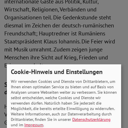
internationale Gäste aus Politik, Kultur,
Wirtschaft, Religionen, Verbänden und
Organisationen teil. Die Gedenkstunde steht
diesmal im Zeichen der deutsch-rumänischen
Freundschaft; Hauptredner ist Rumäniens
Staatspräsident Klaus Iohannis. Die Feier wird
mit Musik umrahmt. Zudem zeigen junge
Menschen ihre Sicht auf Krieg, Frieden und
Erinnerungskultur.
Cookie-Hinweis und Einstellungen
Wir verwenden Cookies und Dienste von Drittanbietern, um
SoVD beteiligt sich an
Ihnen einen optimalen Service zu bieten und auf Basis von
der Erinnerungskultur
Analysen unsere Webseiten weiter zu verbessern. Sie können
selbst entscheiden, welche Cookies und Dienste wir
verwenden dürfen. Natürlich haben Sie jederzeit die
Hinzu kommen deutschlandweit etliche lokale
Möglichkeit, die bereits erteilte Einwilligung zu widerrufen.
Veranstaltungen auf Friedhöfen und an
Weitere Informationen, auch zur Datenverarbeitung durch
Drittanbieter, finden Sie in unserer
Datenschutzerklärung
Gedenkstätten. An vielen Orten beteiligt sich
und im
Impressum
.