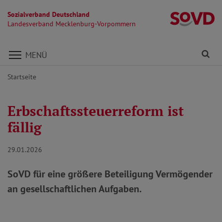
Sozialverband Deutschland
L
Landesverband Mecklenburg-Vorpommern
Direkt zu den Inhalten springen
Fi
MENÜ
Startseite
Erbschaftssteuerreform ist
fällig
29.01.2026
SoVD für eine größere Beteiligung Vermögender
an gesellschaftlichen Aufgaben.