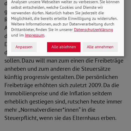
Analysen unsere Webseiten weiter zu verbessern. Sie können
der Fortbestand von Unternehmen nicht
selbst entscheiden, welche Cookies und Dienste wir
gefährdet ist – ein Vorwurf, den
verwenden dürfen. Natürlich haben Sie jederzeit die
Möglichkeit, die bereits erteilte Einwilligung zu widerrufen.
Reformgegner*innen häufig ins Feld führen.
Weitere Informationen, auch zur Datenverarbeitung durch
Angedacht sind großzügige Stundungsmodelle,
Drittanbieter, finden Sie in unserer
Datenschutzerklärung
die sich über Jahre erstrecken.
und im
Impressum
.
Das Reformpapier enthält weitere Regelungen,
Anpassen
Alle ablehnen
Alle annehmen
die kleinere und mittlere Erbschaften entlasten
sollen. Dazu will man zum einen die Freibeträge
anheben und zum anderen die Steuersätze
künftig progressiv gestalten. Die persönlichen
Freibeträge erhöhten sich zuletzt 2009. Da die
Immobilienpreise und die Inflation seitdem
erheblich gestiegen sind, rutschen heute immer
mehr „Normalverdiener*innen“ in die
Steuerpflicht, wenn sie das Elternhaus erben.