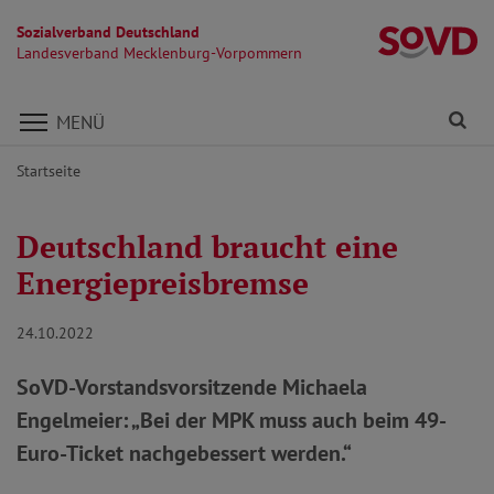
Sozialverband Deutschland
L
Landesverband Mecklenburg-Vorpommern
Direkt zu den Inhalten springen
Fi
MENÜ
Startseite
Deutschland braucht eine
Energiepreisbremse
24.10.2022
SoVD-Vorstandsvorsitzende Michaela
Engelmeier: „Bei der MPK muss auch beim 49-
Euro-Ticket nachgebessert werden.“